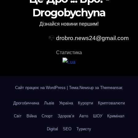
Drogobychyna
Дізнайся новини першим!
📭
drobro.news24@gmail.com
Статистика
Сайт працює на WordPress
|
Тема:Newsup за
Themeansar
.
Дрогобиччина
Львів
Україна
Курорти
Криптовалюти
Світ
Війна
Спорт
Здоров’я
Авто
ШОУ
Кримінал
Digital
SEO
Туристу