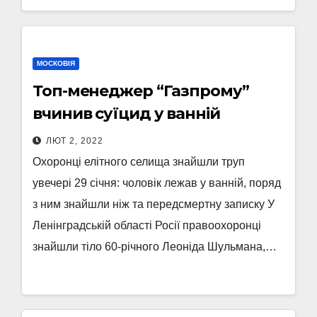
МОСКОВІЯ
Топ-менеджер “Газпрому”
вчинив суїцид у ванній
ЛЮТ 2, 2022
Охоронці елітного селища знайшли труп
увечері 29 січня: чоловік лежав у ванній, поряд
з ним знайшли ніж та передсмертну записку У
Ленінградській області Росії правоохоронці
знайшли тіло 60-річного Леоніда Шульмана,…