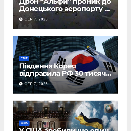
Дрон “Альфи” проник до
Донецького аеропорту та
спалив “Шахед” ще до
СЕР 7, 2026
запуску
СВІТ
Південна Корея
відправила РФ 30 тисяч
тонн авіапалива
СЕР 7, 2026
США
У США зробили ще один