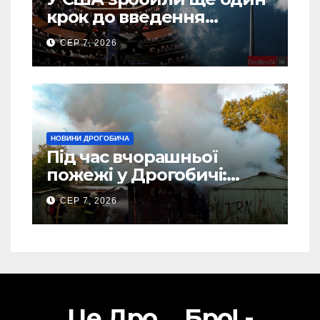
крок до введення
“пекельних санкцій”
СЕР 7, 2026
проти Росії
НОВИНИ ДРОГОБИЧА
Під час вчорашньої
пожежі у Дрогобичі:
“врятовано” 4 гаражі
СЕР 7, 2026
(Відео)
Це Дро ... Бро! -