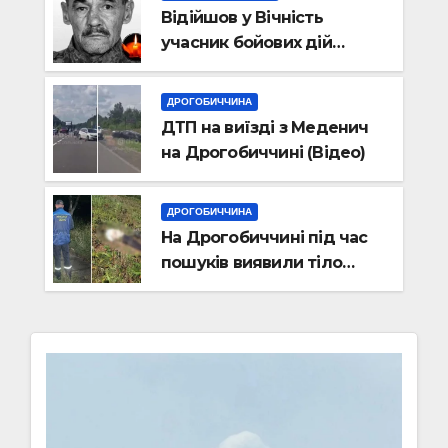
Відійшов у Вічність
учасник бойових дій
Василь Іваникович зі
Станилі
ДРОГОБИЧЧИНА
ДТП на виїзді з Меденич
на Дрогобиччині (Відео)
ДРОГОБИЧЧИНА
На Дрогобиччині під час
пошуків виявили тіло
зниклого чоловіка (Фото)