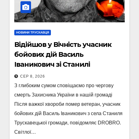
НОВИНИ ТРУСКАВЦЯ
Відійшов у Вічність учасник
бойових дій Василь
Іваникович зі Станилі
СЕР 8, 2026
З глибоким сумом сповіщаємо про чергову
смерть Захисника України в нашій громаді
Після важкої хвороби помер ветеран, учасник
бойових дій Василь Іваникович з села Станиля
Трускавецької громади, повідомляє DROBRO.
Світлої…