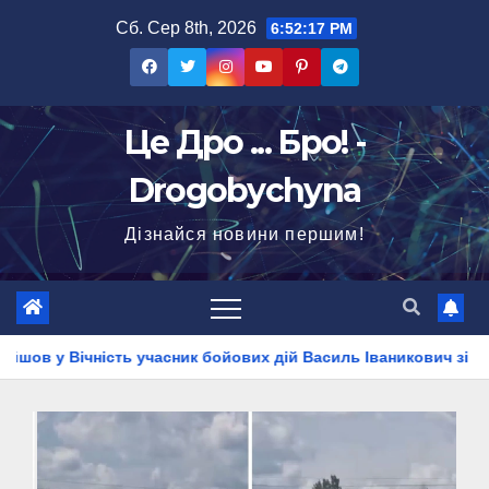
Перейти
Сб. Сер 8th, 2026
6:52:19 PM
до
вмісту
Це Дро ... Бро! -
Drogobychyna
Дізнайся новини першим!
 бойових дій Василь Іваникович зі Станилі
ДТП на виїзді