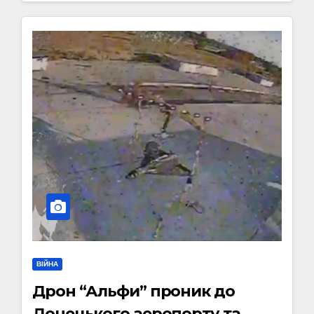
ВІЙНА
Дрон “Альфи” проник до
Донецького аеропорту та