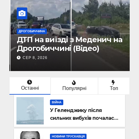
ДРОГОБИЧЧИНА
к
ДТП на виїзді з Меденич на
Дрогобиччині (Відео)
СЕР 8, 2026
Останні
Популярні
Топ
ВІЙНА
У Геленджику після
сильних вибухів почалася
масова евакуація
НОВИНИ ТРУСКАВЦЯ