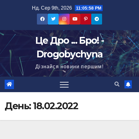
Перейти
Нд. Сер 9th, 2026
11:05:59 PM
до
вмісту
Це Дро ... Бро! -
Drogobychyna
Дізнайся новини першим!
День:
18.02.2022