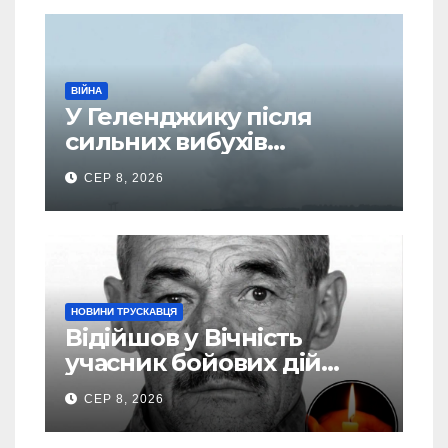
ВІЙНА
У Геленджику після
сильних вибухів
почалася масова
СЕР 8, 2026
евакуація
НОВИНИ ТРУСКАВЦЯ
Відійшов у Вічність
учасник бойових дій
Василь Іваникович зі
СЕР 8, 2026
Станилі