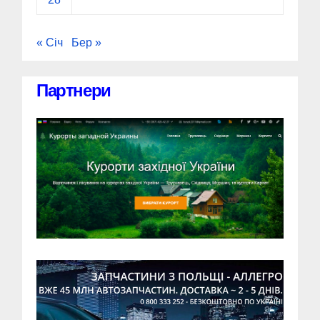
« Січ
Бер »
Партнери