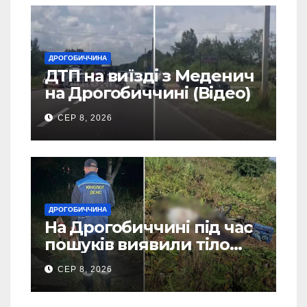
ДРОГОБИЧЧИНА
ДТП на виїзді з Меденич
на Дрогобиччині (Відео)
СЕР 8, 2026
ДРОГОБИЧЧИНА
На Дрогобиччині під час
пошуків виявили тіло
зниклого чоловіка (Фото)
СЕР 8, 2026