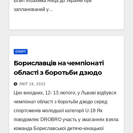
Візит Йоахима Анца до України був
запланований у…
СПОРТ
Бориславців на чемпіонаті
області з боротьби дзюдо
ЛЮТ 18, 2022
Цих вихідних, 12- 13 лютого, у Львові відбувся
чемпіонат області з боротьби дзюдо серед
спортсменів молодшої категорії U-18 Як
повідомляє DROBRO участь у змаганнях взяла
команда Бориславської дитячо-юнацької