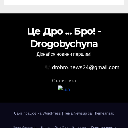
Це Дро ... Бро! -
Drogobychyna
Дізнайся новини першим!
📭
drobro.news24@gmail.com
Статистика
Сайт працює на WordPress
|
Тема:Newsup за
Themeansar
.
Дрогобиччина
Львів
Україна
Курорти
Криптовалюти