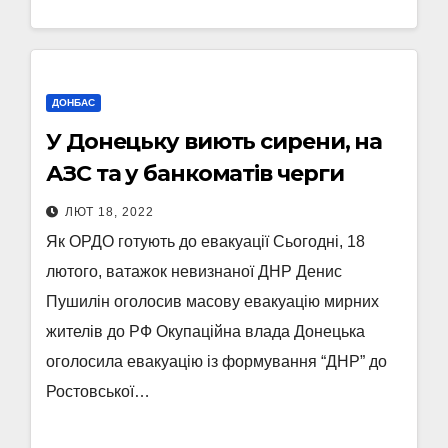
ДОНБАС
У Донецьку виють сирени, на
АЗС та у банкоматів черги
ЛЮТ 18, 2022
Як ОРДО готують до евакуації Сьогодні, 18
лютого, ватажок невизнаної ДНР Денис
Пушилін оголосив масову евакуацію мирних
жителів до РФ Окупаційна влада Донецька
оголосила евакуацію із формування “ДНР” до
Ростовської…