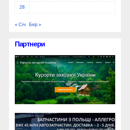
28
« Січ
Бер »
Партнери