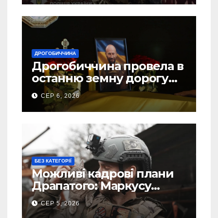
ДРОГОБИЧЧИНА
Дрогобиччина провела в
останню земну дорогу
свого Захисника – Олега
СЕР 6, 2026
Торського
БЕЗ КАТЕГОРІЇ
Можливі кадрові плани
Драпатого: Маркусу
пророкують важливу
СЕР 5, 2026
посаду у ЗСУ