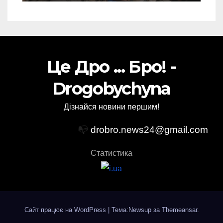
Це Дро ... Бро! -
Drogobychyna
Дізнайся новини першим!
📭
drobro.news24@gmail.com
Статистика
Сайт працює на WordPress
|
Тема:Newsup за
Themeansar
.