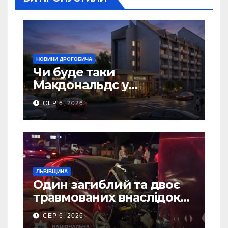
НОВИНИ ДРОГОБИЧА
Чи буде таки
Макдональдс у
Дрогобичі? (Фото)
СЕР 6, 2026
ЛЬВІВЩИНА
Один загиблий та двоє
травмованих внаслідок
ДТП на Самбірщині
СЕР 6, 2026