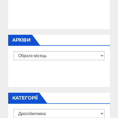
АРХІВИ
Архіви
КАТЕГОРІЇ
Категорії