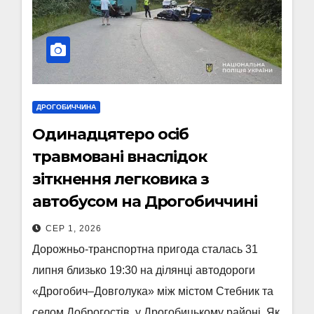
ДРОГОБИЧЧИНА
Одинадцятеро осіб
травмовані внаслідок
зіткнення легковика з
автобусом на Дрогобиччині
СЕР 1, 2026
Дорожньо-транспортна пригода сталась 31
липня близько 19:30 на ділянці автодороги
«Дрогобич–Довголука» між містом Стебник та
селом Доброгостів, у Дрогобицькому районі. Як