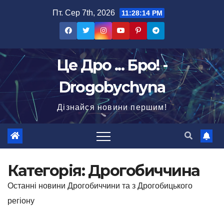
Перейти
Пт. Сер 7th, 2026
11:28:15 PM
до
вмісту
Це Дро ... Бро! -
Drogobychyna
Дізнайся новини першим!
Категорія:
Дрогобиччина
Останні новини Дрогобиччини та з Дрогобицького
регіону