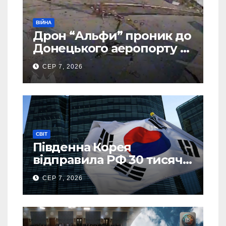
ВІЙНА
Дрон “Альфи” проник до
Донецького аеропорту та
спалив “Шахед” ще до
СЕР 7, 2026
запуску
СВІТ
Південна Корея
відправила РФ 30 тисяч
тонн авіапалива
СЕР 7, 2026