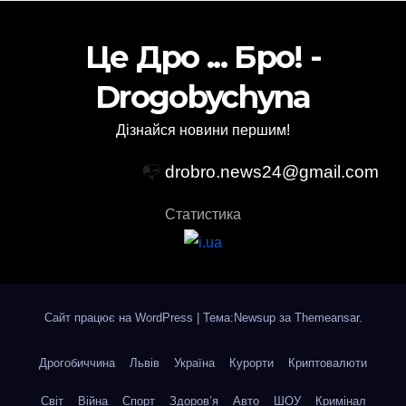
Це Дро ... Бро! -
Drogobychyna
Дізнайся новини першим!
📭
drobro.news24@gmail.com
Статистика
Сайт працює на WordPress
|
Тема:Newsup за
Themeansar
.
Дрогобиччина
Львів
Україна
Курорти
Криптовалюти
Світ
Війна
Спорт
Здоров’я
Авто
ШОУ
Кримінал