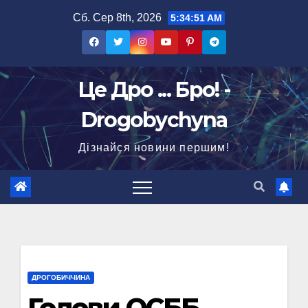
Перейти
Сб. Сер 8th, 2026
5:34:52 AM
до
вмісту
Це Дро ... Бро! -
Drogobychyna
Дізнайся новини першим!
ДРОГОБИЧЧИНА
Голови ОСББ