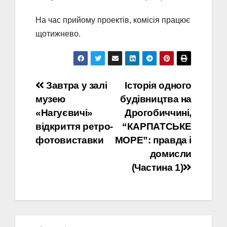
На час прийому проектів, комісія працює
щотижнево.
Навігація
Завтра у залі
Історія одного
музею
будівництва на
записів
«Нагуєвичі»
Дрогобиччині,
відкриття ретро-
“КАРПАТСЬКЕ
фотовиставки
МОРЕ”: правда і
домисли
(Частина 1)