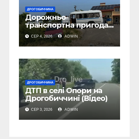
ДРОГОБИЧЧИНА
Дорожньо-
транспортна пригода
у селі Попелі на
СЕР 4, 2026
ADMIN
Дрогобиччині
ДРОГОБИЧЧИНА
ДТП в селі Опори на
Дрогобиччині (Відео)
СЕР 3, 2026
ADMIN