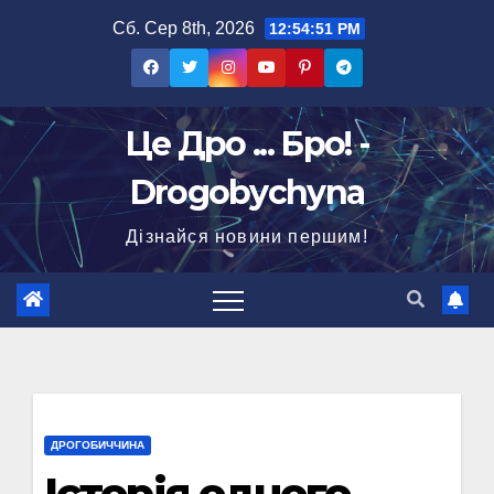
Перейти
Сб. Сер 8th, 2026
12:54:52 PM
до
вмісту
Це Дро ... Бро! -
Drogobychyna
Дізнайся новини першим!
ДРОГОБИЧЧИНА
Історія одного