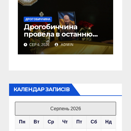
ДРОГОБИЧЧИНА
Дрогобиччина
провела в останню
земну дорогу свого
СЕР 6, 2026
ADMIN
Захисника – Олега
Торського
КАЛЕНДАР ЗАПИСІВ
Серпень 2026
Пн
Вт
Ср
Чт
Пт
Сб
Нд