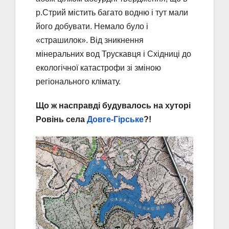
р.Стрий містить багато водню і тут мали
його добувати. Немало було і
«страшилок». Від зникнення
мінеральних вод Трускавця і Східниці до
екологічної катастрофи зі зміною
регіонального клімату.
Що ж насправді будувалось на хуторі
Ровінь села
Довге-Гірське
?!