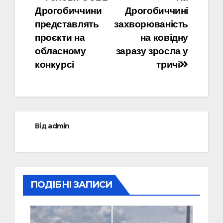
Навігація
Дрогобиччини
Дрогобиччині
записів
представлять
захворюваність
проєкти на
на ковідну
обласному
заразу зросла у
конкурсі
тричі
Від
admin
ПОДІБНІ ЗАПИСИ