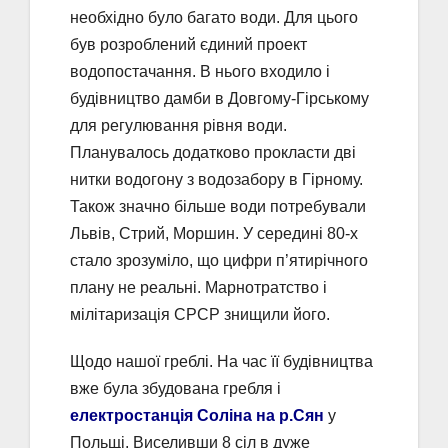
необхідно було багато води. Для цього
був розроблений єдиний проект
водопостачання. В нього входило і
будівництво дамби в Довгому-Гірському
для регулювання рівня води.
Планувалось додатково прокласти дві
нитки водогону з водозабору в Гірному.
Також значно більше води потребували
Львів, Стрий, Моршин. У середині 80-х
стало зрозуміло, що цифри п’ятирічного
плану не реальні. Марнотратство і
мілітаризація СРСР знищили його.
Щодо нашої греблі. На час її будівництва
вже була збудована гребля і
електростанція Соліна на р.Сян
у
Польщі. Виселивши 8 сіл в дуже