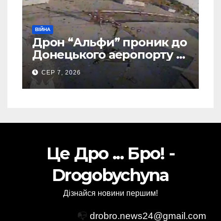
ВІЙНА
Дрон “Альфи” проник до
Донецького аеропорту та
спалив “Шахед” ще до
СЕР 7, 2026
запуску
Це Дро ... Бро! -
Drogobychyna
Дізнайся новини першим!
📭
drobro.news24@gmail.com