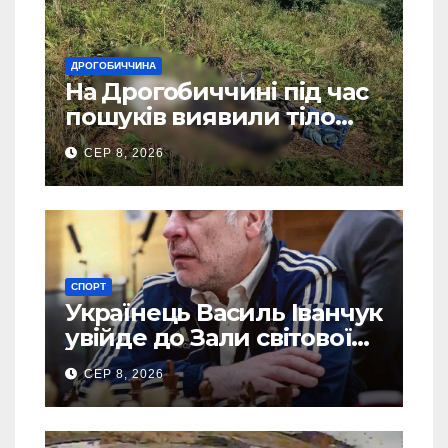
ДРОГОБИЧЧИНА
На Дрогобиччині під час
пошуків виявили тіло
зниклого чоловіка
СЕР 8, 2026
СПОРТ
Українець Василь Іванчук
увійде до Зали світової
шахової слави
СЕР 8, 2026