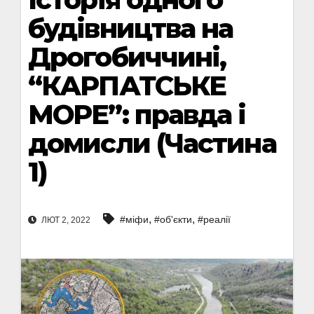
будівництва на
Дрогобиччині,
“КАРПАТСЬКЕ
МОРЕ”: правда і
домисли (Частина
1)
,
,
#міфи
#об'єкти
#реалії
ЛЮТ 2, 2022