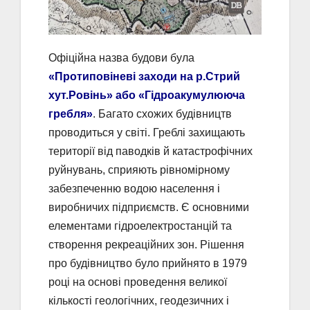
Офіційна назва будови була
«Протиповіневі заходи на р.Стрий
хут.Ровінь» або «Гідроакумулююча
гребля»
. Багато схожих будівництв
проводиться у світі. Греблі захищають
території від паводків й катастрофічних
руйнувань, сприяють рівномірному
забезпеченню водою населення і
виробничих підприємств. Є основними
елементами гідроелектростанцій та
створення рекреаційних зон. Рішення
про будівництво було прийнято в 1979
році на основі проведення великої
кількості геологічних, геодезичних і