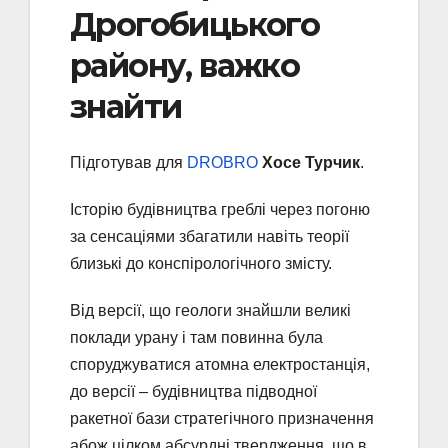
Дрогобицького
району, важко
знайти
Підготував для
DROBRO
Хосе Турчик
.
Історію будівництва греблі через погоню
за сенсаціями збагатили навіть теорії
близькі до конспірологічного змісту.
Від версії, що геологи знайшли великі
поклади урану і там повинна була
споруджуватися атомна електростанція,
до версії – будівництва підводної
ракетної бази стратегічного призначення
абож цілком абсурдні твердження, що в