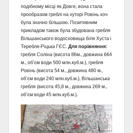
подібному місці як Довге, вона стала
прообразом греблі на хуторі Ровінь хоч
була значно більшою. Позитивним
прикладом також була збудована гребля
Вільшанського водосховища біля Хуста і
Теребля-Ріцька ГЄС.
Для порівняння:
гребля Соліна (висота 86м., довжина 664
м., об’єм води 500 млн.куб.м.), гребля
Ровінь (висота 54 м., довжина 480 м.,
об’єм води 240 млн.куб.м.), Вільшанська
гребля (висота 45,8 м., довжина 269 м.,
об’єм води 45 млн.куб.м.).