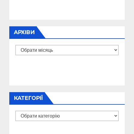
АРХІВИ
Архіви
КАТЕГОРІЇ
Категорії