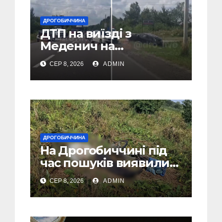
ДРОГОБИЧЧИНА
ДТП на виїзді з
Меденич на
Дрогобиччині (Відео)
СЕР 8, 2026
ADMIN
ДРОГОБИЧЧИНА
На Дрогобиччині під
час пошуків виявили
тіло зниклого чоловіка
СЕР 8, 2026
ADMIN