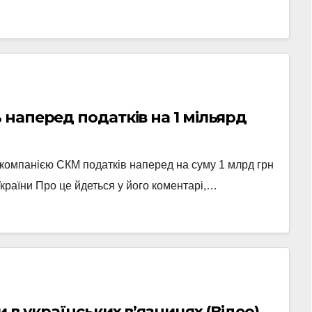
наперед податків на 1 мільярд
 компанією СКМ податків наперед на суму 1 млрд грн
України Про це йдеться у його коментарі,…
 в українських в’язницях (Відео)