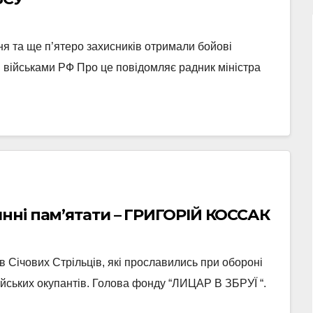
я та ще п’ятеро захисників отримали бойові
и військами РФ Про це повідомляє радник міністра
Видатні Дрогобичани яких повинні пам’ятати – ГРИГОРІЙ КОССАК
в Січових Стрільців, які прославились при обороні
ійських окупантів. Голова фонду “ЛИЦАР В ЗБРУЇ “.