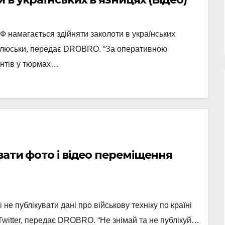
Ф намагається здійняти заколоти в українських
Малюськи, передає DROBRO. “За оперативною
унтів у тюрмах…
вати фото і відео переміщення
 не публікувати дані про військову техніку по країні
Twitter, передає DROBRO. “Не знімай та не публікуй…