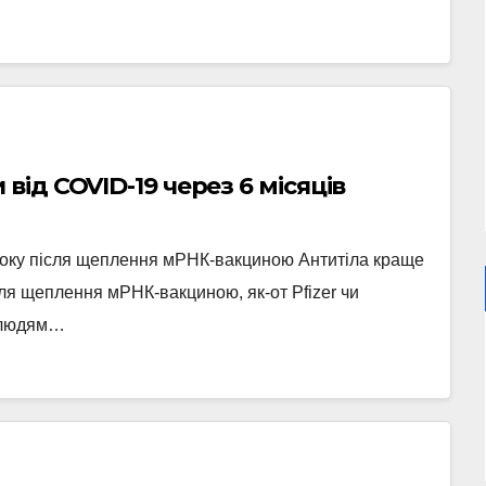
ід COVID-19 через 6 місяців
року після щеплення мРНК-вакциною Антитіла краще
сля щеплення мРНК-вакциною, як-от Pfizer чи
ь людям…