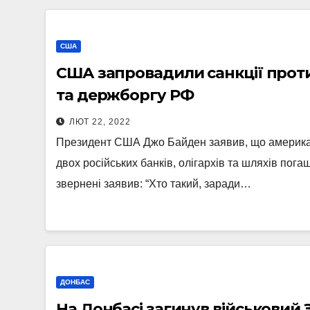
США
США запровадили санкції проти 
та держборгу РФ
ЛЮТ 22, 2022
Президент США Джо Байден заявив, що американ
двох російських банків, олігархів та шляхів по
звернені заявив: “Хто такий, заради…
ДОНБАС
На Донбасі загинув військовий 