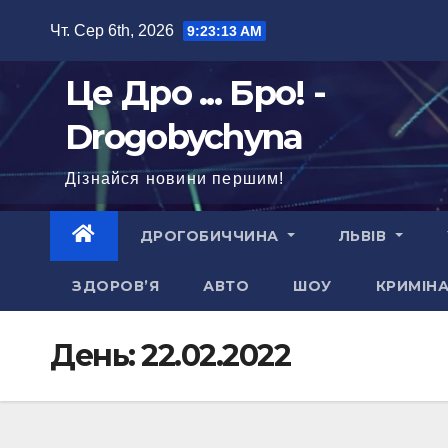
Перейти
Чт. Сер 6th, 2026
9:23:14 AM
до
вмісту
Це Дро ... Бро! -
Drogobychyna
Дізнайся новини першим!
ДРОГОБИЧЧИНА
ЛЬВІВ
ЗДОРОВ’Я
АВТО
ШОУ
КРИМІН
День:
22.02.2022