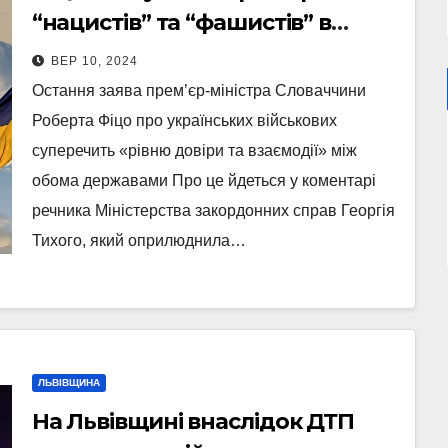
“нацистів” та “фашистів” в
Україні: у МЗС відповіли
ВЕР 10, 2024
Остання заява прем’єр-міністра Словаччини
Роберта Фіцо про українських військових
суперечить «рівню довіри та взаємодії» між
обома державами Про це йдеться у коментарі
речника Міністерства закордонних справ Георгія
Тихого, який оприлюднила…
ЛЬВІВЩИНА
На Львівщині внаслідок ДТП