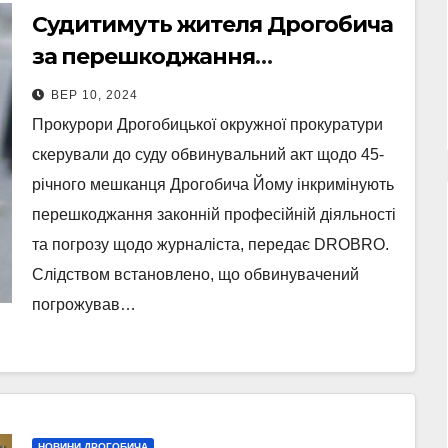
Судитимуть жителя Дрогобича
за перешкоджання
професійної діяльності та
ВЕР 10, 2024
погрози розправою
Прокурори Дрогобицької окружної прокуратури
скерували до суду обвинувальний акт щодо 45-
річного мешканця Дрогобича Йому інкримінують
перешкоджання законній професійній діяльності
та погрозу щодо журналіста, передає DROBRO.
Слідством встановлено, що обвинувачений
погрожував…
НОВИНИ ДРОГОБИЧА