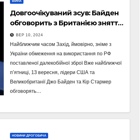
ВІЙНА
Довгоочікуваний зсув: Байден
обговорить з Британією зняття
обмежень з України на удари
ВЕР 10, 2024
по аеродромах РФ
Найближчим часом Захід, ймовірно, зніме з
України обмеження на використання по РФ
поставленої далекобійної зброї Вже найближчої
п’ятниці, 13 вересня, лідери США та
Великобританії Джо Байден та Кір Стармер
обговорять…
НОВИНИ ДРОГОБИЧА