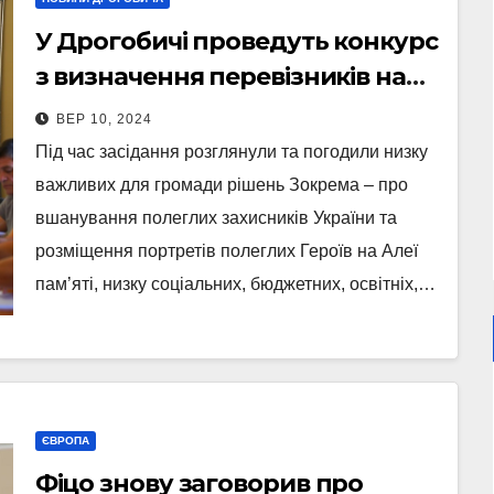
У Дрогобичі проведуть конкурс
з визначення перевізників на
маршрути
ВЕР 10, 2024
Під час засідання розглянули та погодили низку
важливих для громади рішень Зокрема – про
вшанування полеглих захисників України та
розміщення портретів полеглих Героїв на Алеї
пам’яті, низку соціальних, бюджетних, освітніх,…
ЄВРОПА
Фіцо знову заговорив про