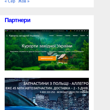
« Сер
Жов »
Партнери