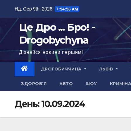
Перейти
Нд. Сер 9th, 2026
7:54:57 AM
до
вмісту
Це Дро ... Бро! -
Drogobychyna
Дізнайся новини першим!
ДРОГОБИЧЧИНА
ЛЬВІВ
ЗДОРОВ’Я
АВТО
ШОУ
КРИМІН
День:
10.09.2024