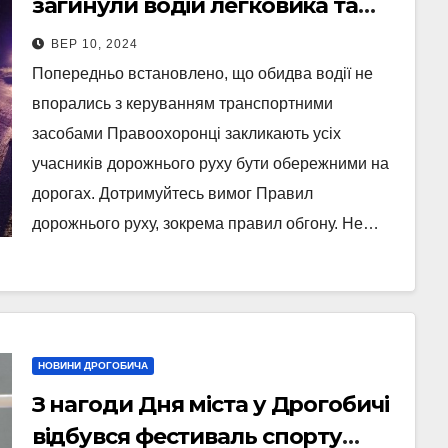
загинули водій легковика та
мотоцикліст (Фото)
ВЕР 10, 2024
Попередньо встановлено, що обидва водії не
впорались з керуванням транспортними
засобами Правоохоронці закликають усіх
учасників дорожнього руху бути обережними на
дорогах. Дотримуйтесь вимог Правил
дорожнього руху, зокрема правил обгону. Не…
НОВИНИ ДРОГОБИЧА
З нагоди Дня міста у Дрогобичі
відбувся фестиваль спорту