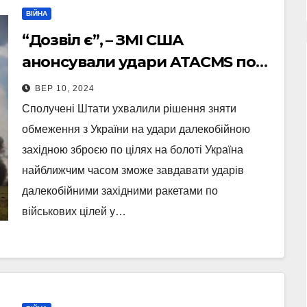
ВІЙНА
“Дозвіл є”, – ЗМІ США
анонсували удари ATACMS по
аеродромах РФ
ВЕР 10, 2024
Сполучені Штати ухвалили рішення зняти
обмеження з України на удари далекобійною
західною зброєю по цілях на болоті Україна
найближчим часом зможе завдавати ударів
далекобійними західними ракетами по
військових цілей у…