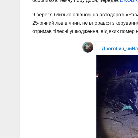
особливо в темну пору доби, передає
DROB
9 вереся близько опівночі на автодорозі «Ра
25-річний львів’янин, не впорався з керуванн
отримав тілесні ушкодження, від яких помер на