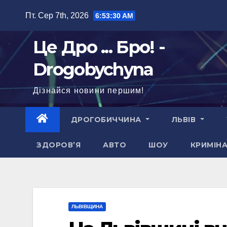
Перейти
Пт. Сер 7th, 2026
6:53:32 AM
до
вмісту
Це Дро ... Бро! -
Drogobychyna
Дізнайся новини першим!
ДРОГОБИЧЧИНА
ЛЬВІВ
ЗДОРОВ’Я
АВТО
ШОУ
КРИМІН
ЛЬВІВЩИНА