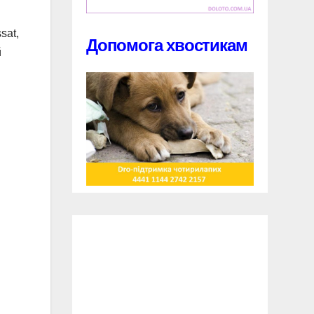
sat,
Допомога хвостикам
й