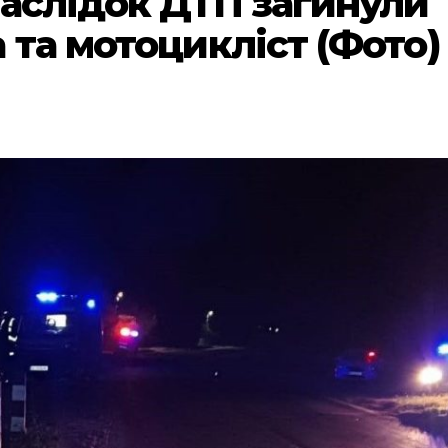
наслідок ДТП загинули
 та мотоцикліст (Фото)