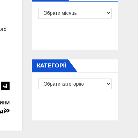
Архіви
ого
КАТЕГОРІЇ
Категорії
щини
ді