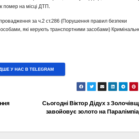
к помер на місці ДТП.
 провадження за ч.2 ст.286 (Порушення правил безпеки
 особами, які керують транспортними засобами) Кримінальн
ШЕ У НАС В ТELEGRAM
ення
Сьогодні Віктор Дідух з Золочів
завойовує золото на Паралімпіа