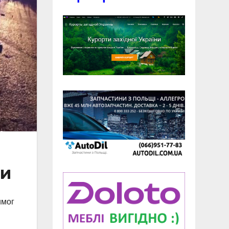
ми
имог