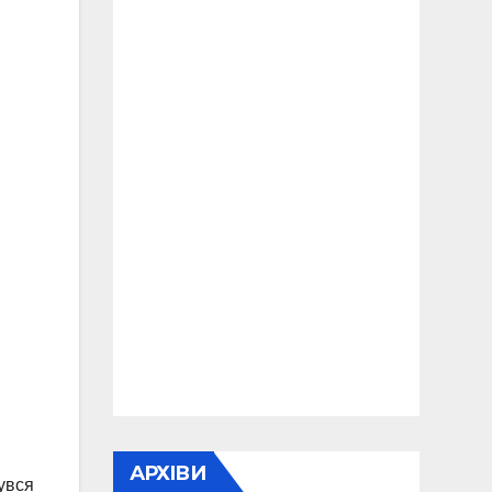
АРХІВИ
увся