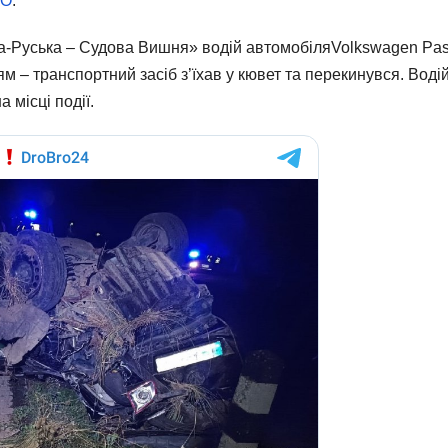
RO
.
ва-Руська – Судова Вишня» водій автомобіляVolkswagen Pas
ям – транспортний засіб з’їхав у кювет та перекинувся. Воді
 місці події.