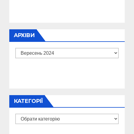
АРХІВИ
Архіви
КАТЕГОРІЇ
Категорії