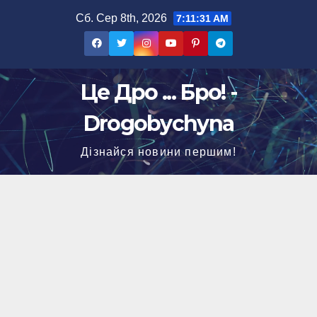
Перейти
Сб. Сер 8th, 2026
7:11:32 AM
до
вмісту
Це Дро ... Бро! -
Drogobychyna
Дізнайся новини першим!