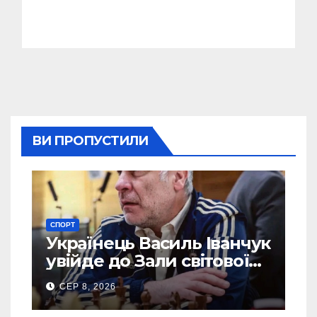
ВИ ПРОПУСТИЛИ
СПОРТ
Українець Василь Іванчук
увійде до Зали світової
шахової слави
СЕР 8, 2026