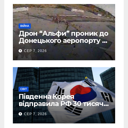
ВІЙНА
Дрон “Альфи” проник до
Донецького аеропорту та
спалив “Шахед” ще до
СЕР 7, 2026
запуску
СВІТ
Південна Корея
відправила РФ 30 тисяч
тонн авіапалива
СЕР 7, 2026