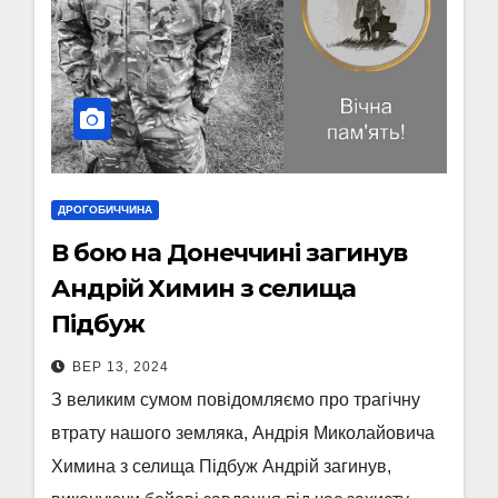
ДРОГОБИЧЧИНА
В бою на Донеччині загинув
Андрій Химин з селища
Підбуж
ВЕР 13, 2024
З великим сумом повідомляємо про трагічну
втрату нашого земляка, Андрія Миколайовича
Химина з селища Підбуж Андрій загинув,