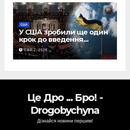
США
У США зробили ще один
крок до введення
“пекельних санкцій”
СЕР 7, 2026
проти Росії
Це Дро ... Бро! -
Drogobychyna
Дізнайся новини першим!