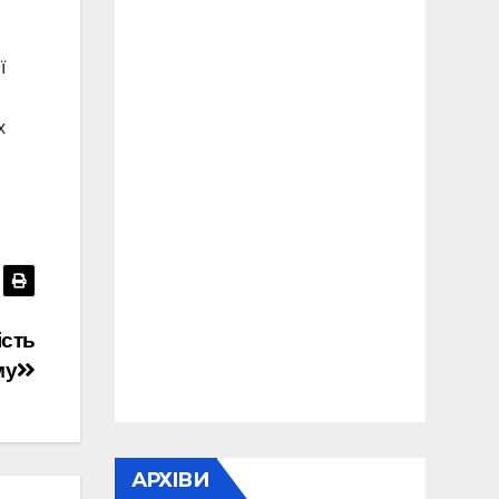
ї
х
ість
му
АРХІВИ