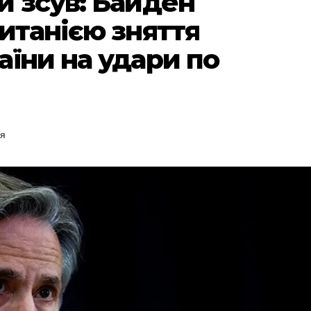
й зсув: Байден
итанією зняття
аїни на удари по
ня