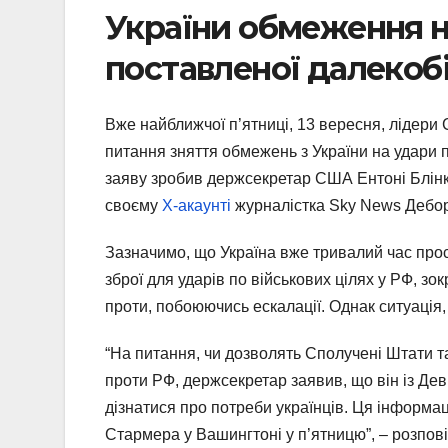
України обмеження н
поставленої далекобі
Вже найближчої п’ятниці, 13 вересня, лідери
питання зняття обмежень з України на удари
заяву зробив держсекретар США Ентоні Блінк
своєму
Х-акаунті
журналістка Sky News Дебор
Зазначимо, що Україна вже тривалий час прос
зброї для ударів по військових цілях у РФ, з
проти, побоюючись ескалації. Однак ситуація,
“На питання, чи дозволять Сполучені Штати т
проти РФ, держсекретар заявив, що він із Дев
дізнатися про потреби українців. Ця інформа
Стармера у Вашингтоні у п’ятницю”, – розпов