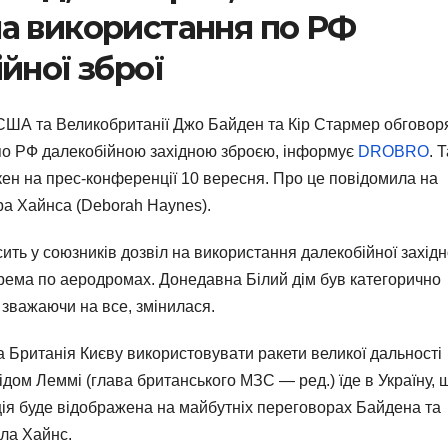
а використання по РФ
йної зброї
 США та Великобританії Джо Байден та Кір Стармер обговор
 по РФ далекобійною західною зброєю, інформує
DROBRO
. 
ен на прес-конференції 10 вересня. Про це повідомила на
а Хайнса (Deborah Haynes).
ить у союзників дозвіл на використання далекобійної західн
окрема по аеродромах. Донедавна Білий дім був категорично
 зважаючи на все, змінилася.
а Британія Києву використовувати ракети великої дальності
ідом Леммі (глава британського МЗС — ред.) їде в Україну, 
ція буде відображена на майбутніх переговорах Байдена та
іла Хайнс.