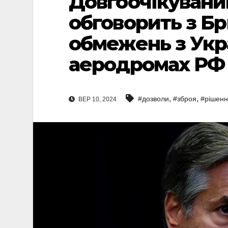
Довгоочікувани
обговорить з Бр
обмежень з Укр
аеродромах РФ
,
,
#дозволи
#зброя
#рішен
ВЕР 10, 2024