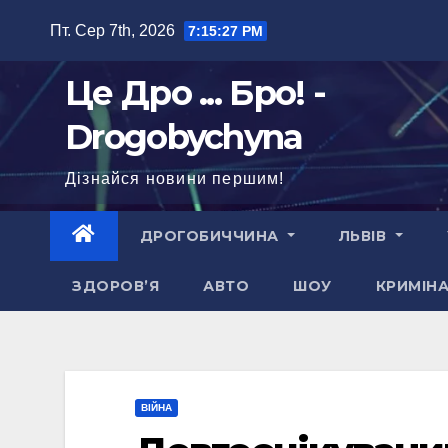
Перейти
Пт. Сер 7th, 2026
7:15:28 PM
до
вмісту
Це Дро ... Бро! -
Drogobychyna
Дізнайся новини першим!
ДРОГОБИЧЧИНА
ЛЬВІВ
ЗДОРОВ’Я
АВТО
ШОУ
КРИМІН
ВІЙНА