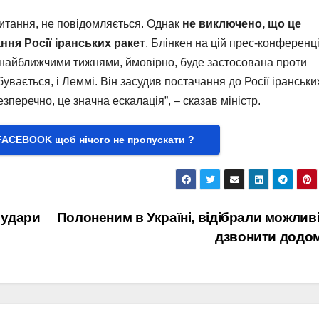
питання, не повідомляється. Однак
не виключено, що це
ння Росії іранських ракет
. Блінкен на цій прес-конференці
і “найближчими тижнями, ймовірно, буде застосована проти
бувається, і Леммі. Він засудив постачання до Росії іранськи
зперечно, це значна ескалація”, – сказав міністр.
FACEBOOK щоб нічого не пропускати ?
 удари
Полоненим в Україні, відібрали можлив
дзвонити додо