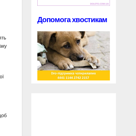
Допомога хвостикам
ять
Таку
ої
щоб