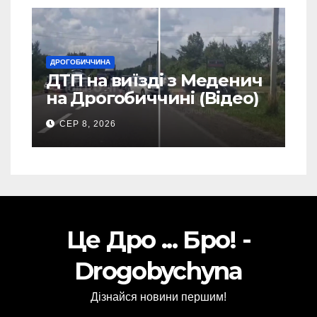
ДРОГОБИЧЧИНА
ДТП на виїзді з Меденич
на Дрогобиччині (Відео)
СЕР 8, 2026
Це Дро ... Бро! -
Drogobychyna
Дізнайся новини першим!