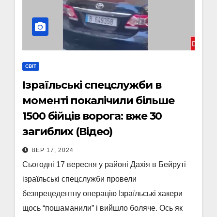
СВІТ
Ізраїльські спецслужби в
моменті покалічили більше
1500 бійців ворога: вже 30
загиблих (Відео)
ВЕР 17, 2024
Сьогодні 17 вересня у районі Дахія в Бейруті
ізраїльські спецслужби провели
безпрецедентну операцію Ізраїльські хакери
щось “пошаманили” і вийшло боляче. Ось як