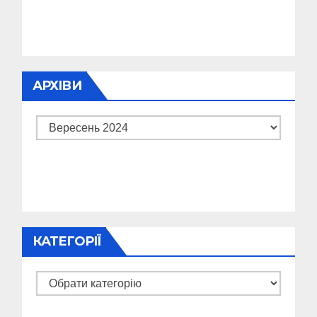
АРХІВИ
Архіви
КАТЕГОРІЇ
Категорії