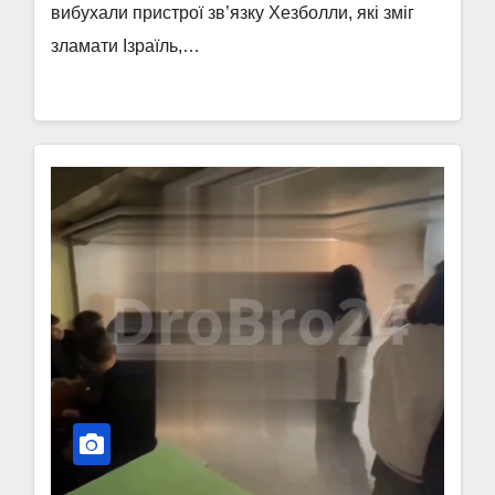
вибухали пристрої зв’язку Хезболли, які зміг
зламати Ізраїль,…