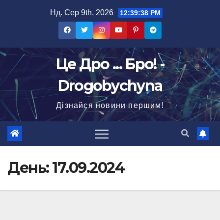
Перейти
Нд. Сер 9th, 2026
12:39:40 PM
до
вмісту
Це Дро ... Бро! -
Drogobychyna
Дізнайся новини першим!
День:
17.09.2024