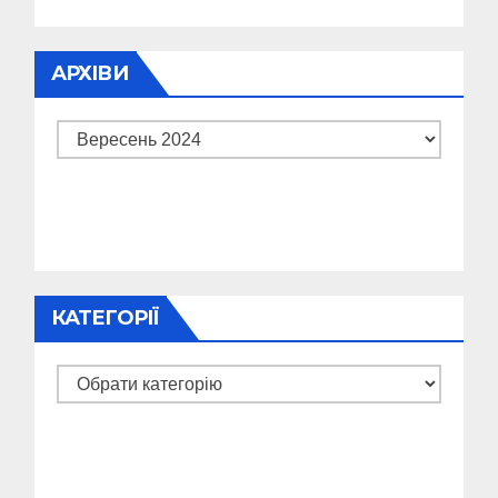
АРХІВИ
Архіви
КАТЕГОРІЇ
Категорії