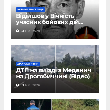
НОВИНИ ТРУСКАВЦЯ
Відійшов у Вічність
учасник бойових дій
Василь Іваникович зі
СЕР 8, 2026
Станилі
ДРОГОБИЧЧИНА
ДТП на виїзді з Меденич
на Дрогобиччині (Відео)
СЕР 8, 2026