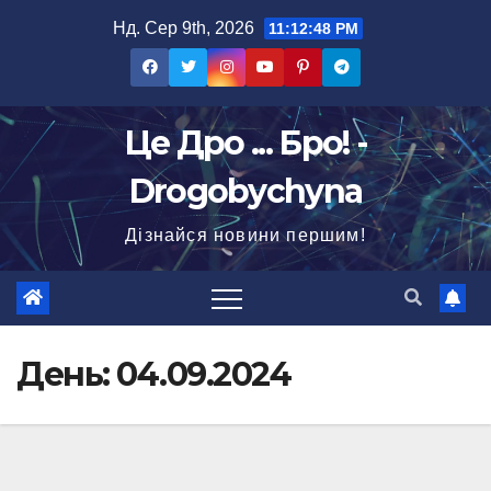
Перейти
Нд. Сер 9th, 2026
11:12:49 PM
до
вмісту
Це Дро ... Бро! -
Drogobychyna
Дізнайся новини першим!
День:
04.09.2024