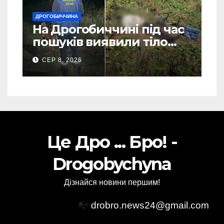
ДРОГОБИЧЧИНА
На Дрогобиччині під час
пошуків виявили тіло
зниклого чоловіка (Фото)
СЕР 8, 2026
Це Дро ... Бро! -
Drogobychyna
Дізнайся новини першим!
📭
drobro.news24@gmail.com