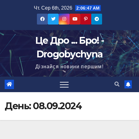
Перейти
Чт. Сер 6th, 2026
2:06:48 AM
до
вмісту
Це Дро ... Бро! -
Drogobychyna
Дізнайся новини першим!
День:
08.09.2024