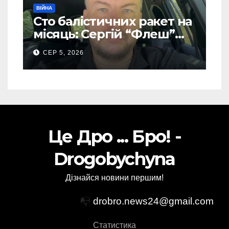
ВІЙНА
Сто балістичних ракет на
місяць: Сергій “Флеш”
закликав українців
СЕР 5, 2026
готуватися до гіршого
Це Дро ... Бро! -
Drogobychyna
Дізнайся новини першим!
📭
drobro.news24@gmail.com
Статистика