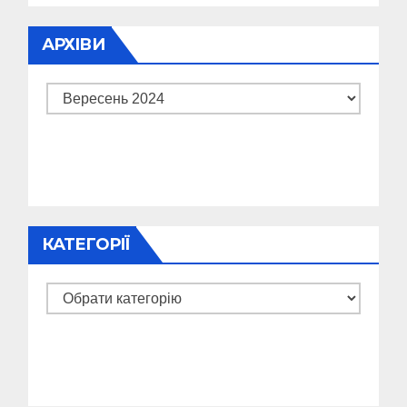
АРХІВИ
Архіви
КАТЕГОРІЇ
Категорії