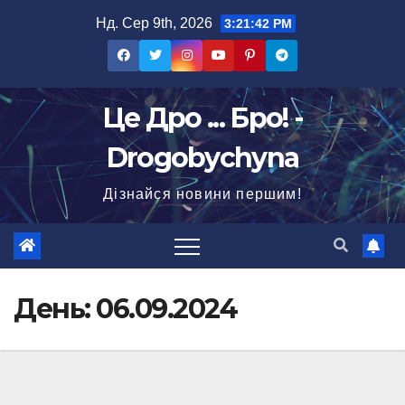
Перейти
Нд. Сер 9th, 2026
3:21:44 PM
до
вмісту
Це Дро ... Бро! -
Drogobychyna
Дізнайся новини першим!
День:
06.09.2024