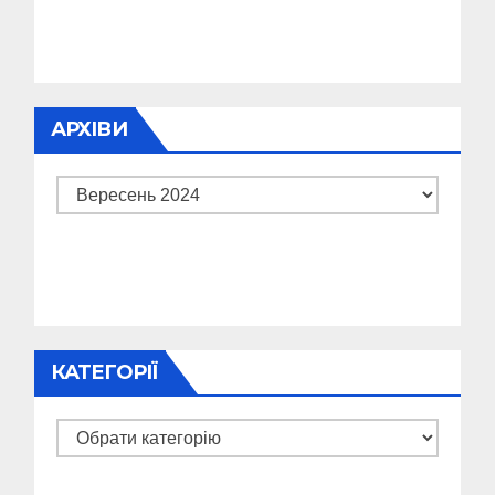
АРХІВИ
Архіви
КАТЕГОРІЇ
Категорії