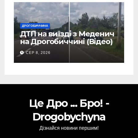
ДРОГОБИЧЧИНА
ДТП на виїзді з Меденич
на Дрогобиччині (Відео)
СЕР 8, 2026
Це Дро ... Бро! -
Drogobychyna
Дізнайся новини першим!