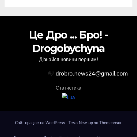
Це Дро ... Бро! -
Drogobychyna
Дізнайся новини першим!
📭
drobro.news24@gmail.com
Статистика
Сайт працює на WordPress
|
Тема:Newsup за
Themeansar
.