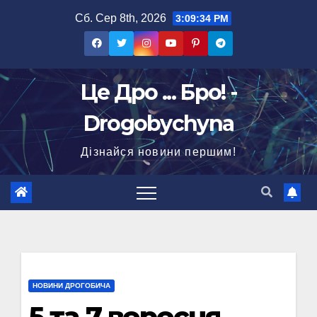
Перейти
Сб. Сер 8th, 2026
3:09:35 PM
до
вмісту
Це Дро ... Бро! -
Drogobychyna
Дізнайся новини першим!
НОВИНИ ДРОГОБИЧА
5 та 7 вересня