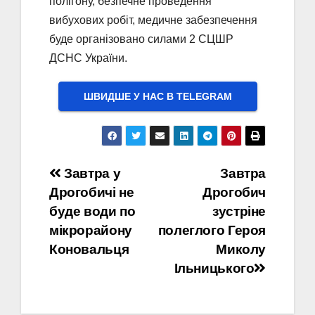
полігону, безпечне проведення
вибухових робіт, медичне забезпечення
буде організовано силами 2 СЦШР
ДСНС України.
ШВИДШЕ У НАС В ТELEGRAM
Навігація
Завтра у
Завтра
Дрогобичі не
Дрогобич
записів
буде води по
зустріне
мікрорайону
полеглого Героя
Коновальця
Миколу
Ільницького