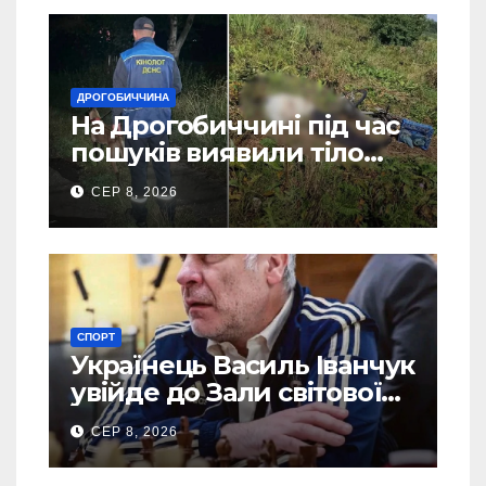
ДРОГОБИЧЧИНА
На Дрогобиччині під час
пошуків виявили тіло
зниклого чоловіка (Фото)
СЕР 8, 2026
СПОРТ
Українець Василь Іванчук
увійде до Зали світової
шахової слави
СЕР 8, 2026