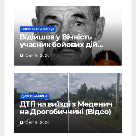
НОВИНИ ТРУСКАВЦЯ
Відійшов у Вічність
учасник бойових дій
Василь Іваникович зі
СЕР 8, 2026
Станилі
ДРОГОБИЧЧИНА
ДТП на виїзді з Меденич
на Дрогобиччині (Відео)
СЕР 8, 2026