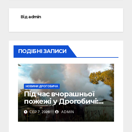
Від
admin
ПОДІБНІ ЗАПИСИ
НОВИНИ ДРОГОБИЧА
Під час вчорашньої
пожежі у Дрогобичі:
“врятовано” 4 гаражі
СЕР 7, 2026
ADMIN
(Відео)