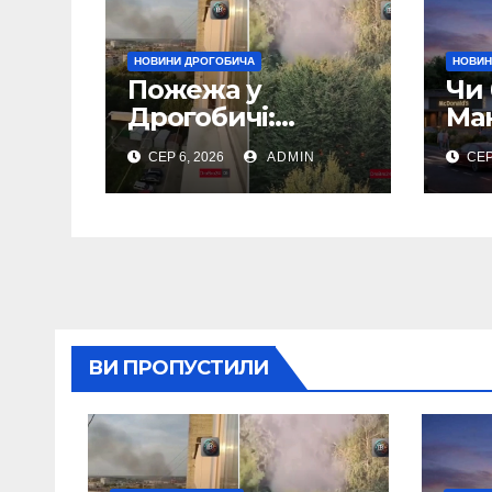
НОВИНИ ДРОГОБИЧА
НОВИН
Пожежа у
Чи 
Дрогобичі:
Ма
Повідомляють
Др
СЕР 6, 2026
ADMIN
СЕР
що горіло 5
(Фо
гаражів (Відео)
ВИ ПРОПУСТИЛИ