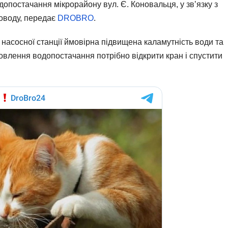
допостачання мікрорайону вул. Є. Коновальця, у звʼязку з
роводу, передає
DROBRO
.
 насосної станції ймовірна підвищена каламутність води та
новлення водопостачання потрібно відкрити кран і спустити