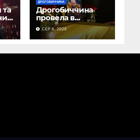
ДРОГОБИЧЧИНА
 та
Дрогобиччина
них
провела в
на
останню земну
СЕР 6, 2026
дорогу свого
Захисника – Олега
Торського