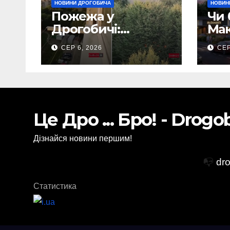
НОВИНИ ДРОГОБИЧА
НОВИН
Пожежа у
Чи 
Дрогобичі:
Мак
Повідомляють що
Дро
СЕР 6, 2026
СЕР
горіло 5 гаражів
(Відео)
Це Дро ... Бро! - Drog
Дізнайся новини першим!
📭
dr
Статистика