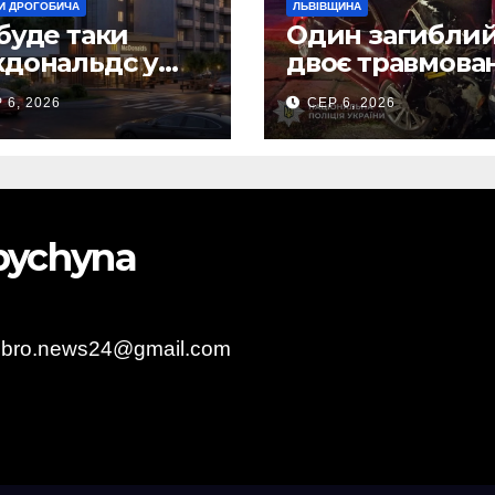
И ДРОГОБИЧА
ЛЬВІВЩИНА
буде таки
Один загиблий
дональдс у
двоє травмова
гобичі? (Фото)
внаслідок ДТП 
 6, 2026
СЕР 6, 2026
Самбірщині
obychyna
obro.news24@gmail.com