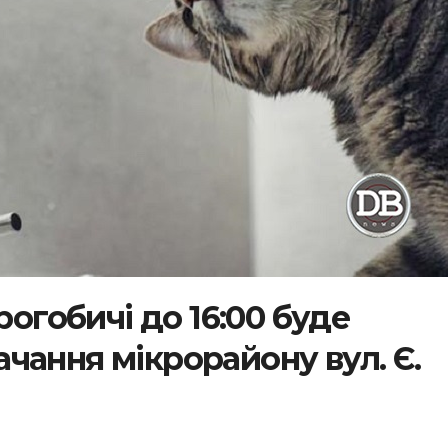
рогобичі до 16:00 буде
чання мікрорайону вул. Є.