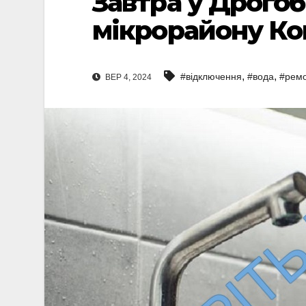
Завтра у Дрогоб
мікрорайону Ко
,
,
#відключення
#вода
#рем
ВЕР 4, 2024