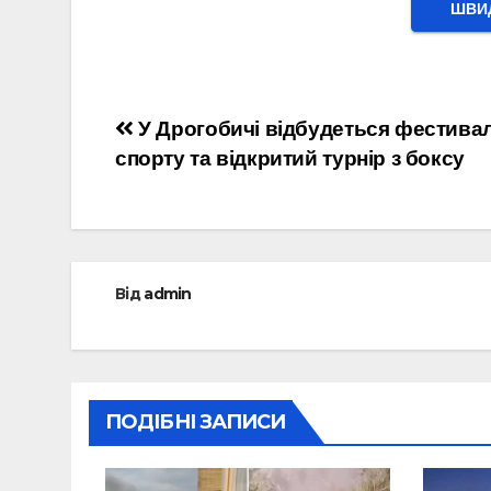
ШВИД
Навігація
У Дрогобичі відбудеться фестива
спорту та відкритий турнір з боксу
записів
Від
admin
ПОДІБНІ ЗАПИСИ