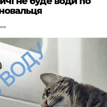
ичі не буде води по
новальця
онти