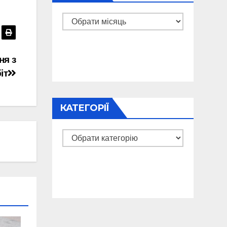
Архіви
ня з
іт
КАТЕГОРІЇ
Категорії