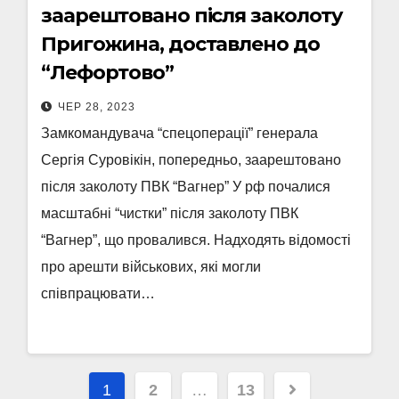
заарештовано після заколоту
Пригожина, доставлено до
“Лефортово”
ЧЕР 28, 2023
Замкомандувача “спецоперації” генерала
Сергія Суровікін, попередньо, заарештовано
після заколоту ПВК “Вагнер” У рф почалися
масштабні “чистки” після заколоту ПВК
“Вагнер”, що провалився. Надходять відомості
про арешти військових, які могли
співпрацювати…
Пагінація
1
2
…
13