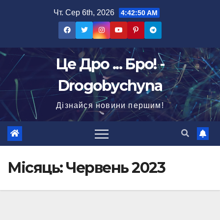
Перейти
Чт. Сер 6th, 2026
4:42:52 AM
до
вмісту
Це Дро ... Бро! -
Drogobychyna
Дізнайся новини першим!
Місяць:
Червень 2023