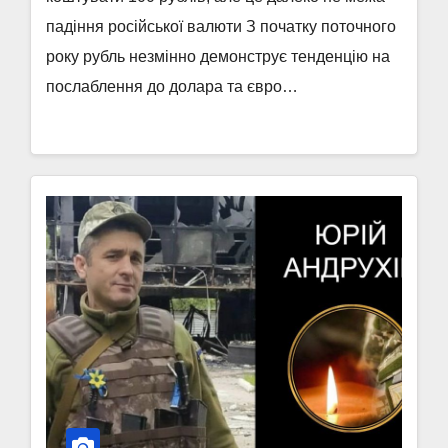
падіння російської валюти З початку поточного
року рубль незмінно демонструє тенденцію на
послаблення до долара та євро…