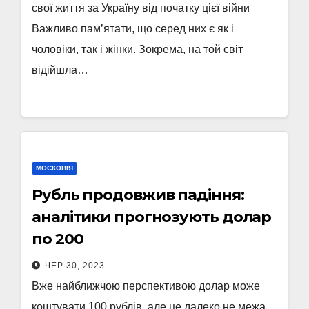
свої життя за Україну від початку цієї війни
Важливо пам’ятати, що серед них є як і
чоловіки, так і жінки. Зокрема, на той світ
відійшла…
МОСКОВІЯ
Рубль продовжив падіння:
аналітики прогнозують долар
по 200
ЧЕР 30, 2023
Вже найближчою перспективою долар може
коштувати 100 рублів, але це далеко не межа