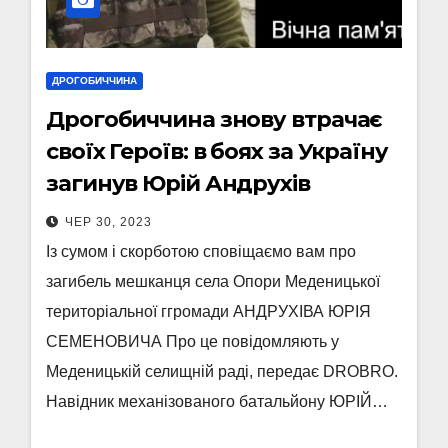
ДРОГОБИЧЧИНА
Дрогобиччина знову втрачає
своїх Героїв: в боях за Україну
загинув Юрій Андрухів
ЧЕР 30, 2023
Із сумом і скорботою сповіщаємо вам про
загибель мешканця села Опори Меденицької
територіальної ггромади АНДРУХІВА ЮРІЯ
СЕМЕНОВИЧА Про це повідомляють у
Меденицькій селищній раді, передає DROBRO.
Навідник механізованого батальйону ЮРІЙ…