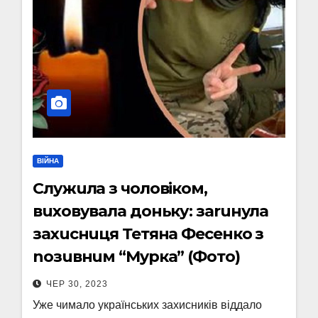
ВІЙНА
Служuла з чоловіком,
вuховувала доньку: заruнула
захuснuця Тетяна Фесенко з
nозuвнuм “Мypка” (Фото)
ЧЕР 30, 2023
Уже чимало українських захисників віддало