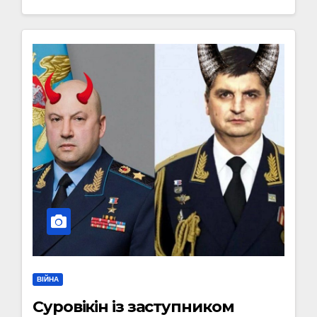
ВІЙНА
Суровікін із заступником