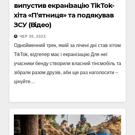
випустив екранізацію TikTok-
хіта «П’ятниця» та подякував
ЗСУ (Відео)
ЧЕР 30, 2023
Однойменний трек, який за лічені дні став хітом
TikTok, відтепер має і екранізацію Для неї
учасники бенду створили власний тінсмобіль та
зібрали разом друзів, аби ще раз наголосити –
цінуйте…