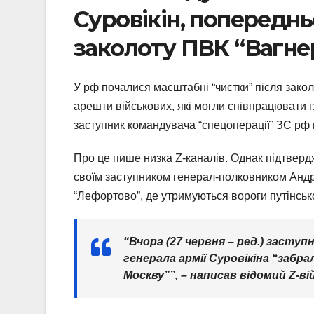
Суровікін, попереднь
заколоту ПВК “Вагне
У рф почалися масштабні “чистки” після зако
арешти військових, які могли співпрацювати 
заступник командувача “спецоперації” ЗС рф 
Про це пише низка Z-каналів. Однак підтвердж
своїм заступником генерал-полковником Анд
“Лефортово”, де утримуються вороги путінськ
“Вчора (27 червня – ред.) заступ
генерала армії Суровікіна “заб
Москву””, – написав відомий Z-в