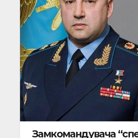
Замкомандувача “спе