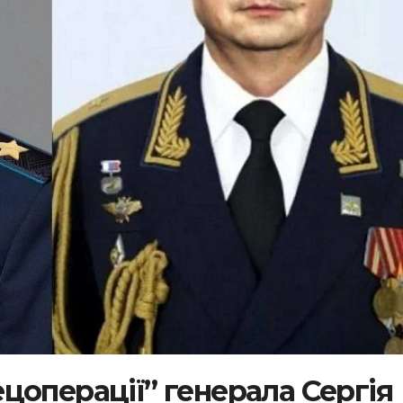
цоперації” генерала Сергія