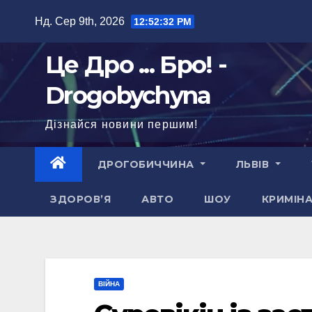
Перейти
Нд. Сер 9th, 2026
12:52:34 PM
до
вмісту
Це Дро ... Бро! -
Drogobychyna
Дізнайся новини першим!
ДРОГОБИЧЧИНА
ЛЬВІВ
ЗДОРОВ’Я
АВТО
ШОУ
КРИМІН
ВІЙНА