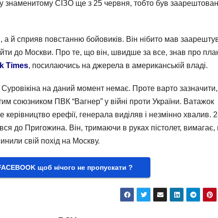
” у знаменитому СІЗО ще з 25 червня, тобто був заарештова
в, а й сприяв повстанню бойовиків. Він нібито мав заарешту
йти до Москви. Про те, що він, швидше за все, знав про пла
k Times
, посилаючись на джерела в американській владі.
 Суровікіна на даний момент немає. Проте варто зазначити
тим союзником ПВК “Вагнер” у війні проти України. Ватажок
 керівництво ерефії, генерала виділяв і незмінно хвалив. 
увся до Пригожина. Він, тримаючи в руках пістолет, вимагає,
инили свій похід на Москву.
FACEBOOK щоб нічого не пропускати ?