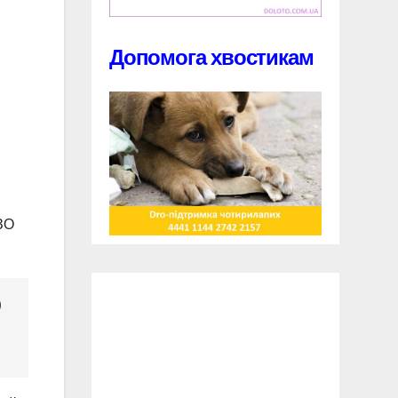
Допомога хвостикам
ЗО
)