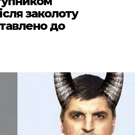
ступником
ісля заколоту
тавлено до