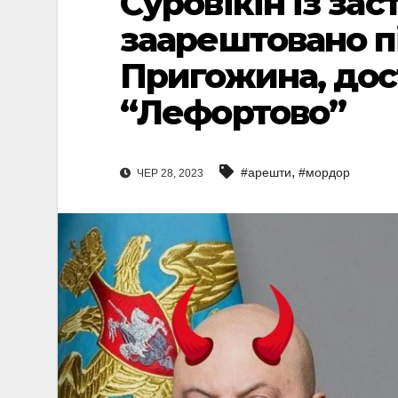
Суровікін із за
заарештовано п
Пригожина, дос
“Лефортово”
,
#арешти
#мордор
ЧЕР 28, 2023