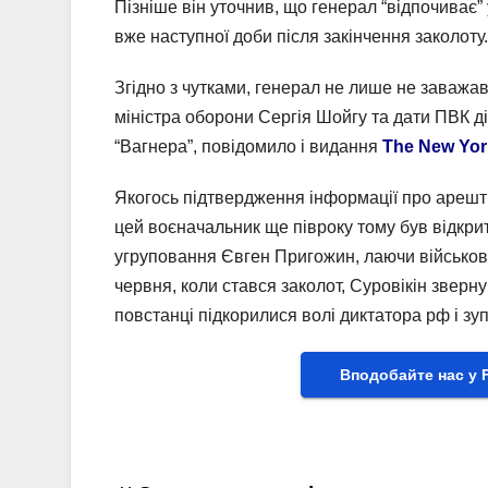
Пізніше він уточнив, що генерал “відпочиває
вже наступної доби після закінчення заколоту.
Згідно з чутками, генерал не лише не заважа
міністра оборони Сергія Шойгу та дати ПВК ді
“Вагнера”, повідомило і видання
The New Yor
Якогось підтвердження інформації про арешт
цей воєначальник ще півроку тому був відкри
угруповання Євген Пригожин, лаючи військове
червня, коли стався заколот, Суровікін зверн
повстанці підкорилися волі диктатора рф і зуп
Вподобайте нас у 