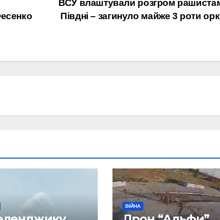
ВСУ влаштували розгром рашиста
Фесенко
Півдні – загинуло майже 3 роти орк
ВІЙНА
Геленджику
Дрон “Альфи”