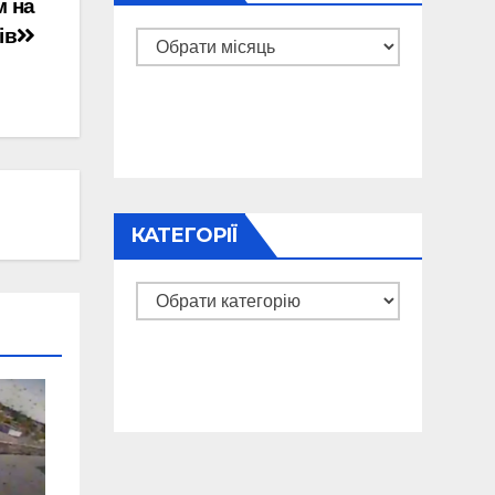
м на
ів
Архіви
КАТЕГОРІЇ
Категорії