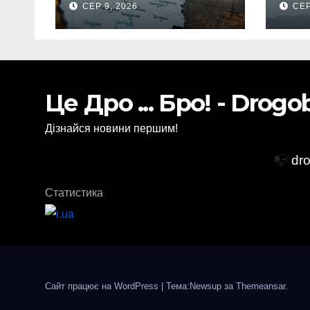
СЕР 9, 2026
СЕР
Росії: в одній
мас
спеціальній зоні –
ЗМІ
Це Дро ... Бро! - Drog
Дізнайся новини першим!
📭
dr
Статистика
Сайт працює на WordPress
|
Тема:Newsup за
Themeansar
.