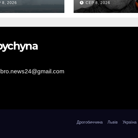
 8, 2026
СЕР 8, 2026
ова евакуація
Василь
Іваникович зі
Станилі
obychyna
obro.news24@gmail.com
Дрогобиччина
Львів
Україна