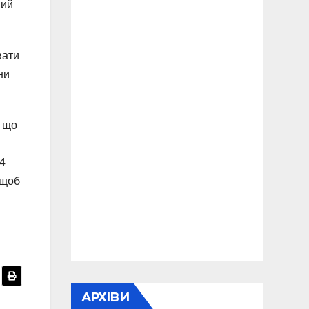
ний
вати
ни
, що
24
 щоб
АРХІВИ