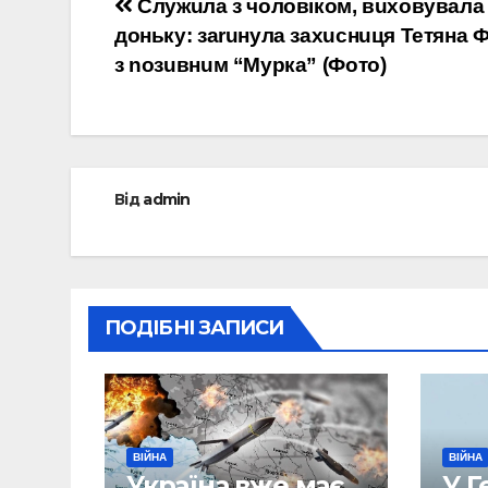
Навігація
Служuла з чоловіком, вuховувала
доньку: заruнула захuснuця Тетяна 
записів
з nозuвнuм “Мypка” (Фото)
Від
admin
ПОДІБНІ ЗАПИСИ
ВІЙНА
ВІЙНА
Україна вже має
У 