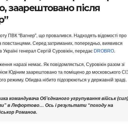
о, заарештовано після
р”
лоту ПВК “Вагнер”, що провалився. Надходять відомості про
із повстанцями. Серед затриманих, попередньо, виявився
в Україні генерал Сергій Суровікін, передає
DROBRO
.
ення наразі немає. Як повідомляється, Суровікін разом зі
рієм Юдіним заарештовано та поміщено до московського СІ
ого режиму. Обидва нібито підозрюються у державній зраді.
ника командувача Об’єднаного угрупування військ (сил
рали” в Лефортово… Ось і результати “походу на
ійськор Романов.