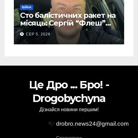
ВІЙНА
Сто балістичних ракет на
місяць: Сергій “Флеш”
закликав українців
СЕР 5, 2026
готуватися до гіршого
Це Дро ... Бро! -
Drogobychyna
Дізнайся новини першим!
📭
drobro.news24@gmail.com