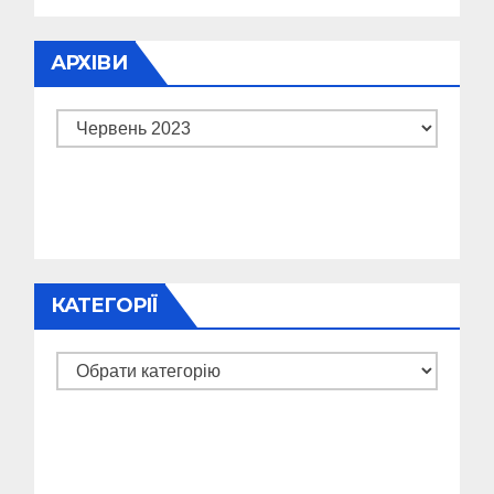
АРХІВИ
Архіви
КАТЕГОРІЇ
Категорії