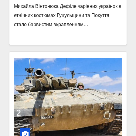
Михайла Вінтонюка Дефіле чарівних українок в
етнічних костюмах Гуцульщини та Покуття
стало барвистим вкрапленням…