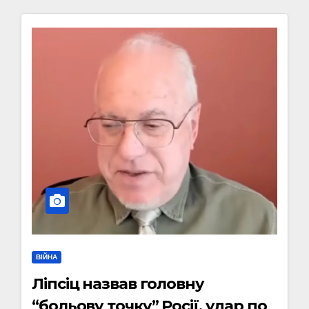
ВІЙНА
Ліпсіц назвав головну
“больову точку” Росії, удар по