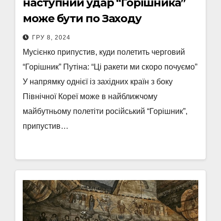
наступний удар “Горішника”
може бути по Заходу
ГРУ 8, 2024
Мусієнко припустив, куди полетить черговий
“Горішник” Путіна: “Ці ракети ми скоро почуємо”
У напрямку однієї із західних країн з боку
Північної Кореї може в найближчому
майбутньому полетіти російський “Горішник”,
припустив…