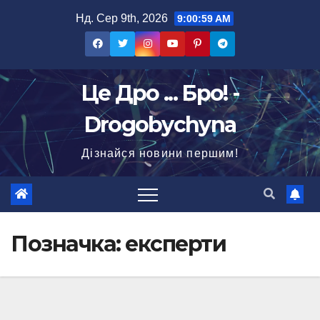
Перейти
Нд. Сер 9th, 2026
9:01:01 AM
до
вмісту
Це Дро ... Бро! -
Drogobychyna
Дізнайся новини першим!
Позначка:
експерти