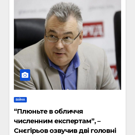
ВІЙНА
“Плюньте в обличчя
численним експертам”, –
Снєгірьов озвучив дві головні