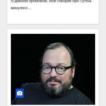
із дивною промовою, ніби говорив про Путіна
минулого…