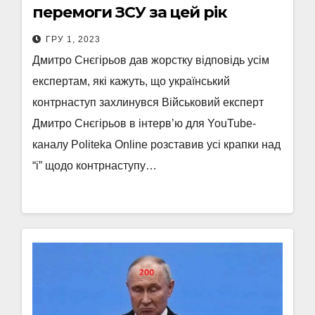
перемоги ЗСУ за цей рік
ГРУ 1, 2023
Дмитро Снєгірьов дав жорстку відповідь усім
експертам, які кажуть, що український
контрнаступ захлинувся Військовий експерт
Дмитро Снєгірьов в інтерв’ю для YouTube-
каналу Politeka Online розставив усі крапки над
“і” щодо контрнаступу…