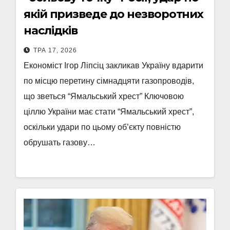
якій призведе до незворотних
наслідків
ТРА 17, 2026
Економіст Ігор Ліпсіц закликав Україну вдарити
по місцю перетину сімнадцяти газопроводів,
що зветься “Ямальський хрест” Ключовою
ціллю України має стати “Ямальський хрест”,
оскільки удари по цьому об’єкту повністю
обрушать газову…