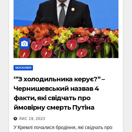
МОСКОВІЯ
‘”З холодильника керує?” –
Чернишевський назвав 4
факти, які свідчать про
ймовірну смерть Путіна
ЛИС 19, 2023
У Кремлі почалися бродіння, які свідчать про