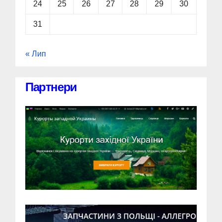
24
25
26
27
28
29
30
31
« Лип
Партнери