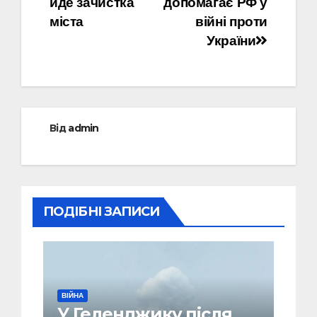
йде зачистка
допомагає РФ у
міста
війні проти
України
Від
admin
ПОДІБНІ ЗАПИСИ
ВІЙНА
У Геленджику після