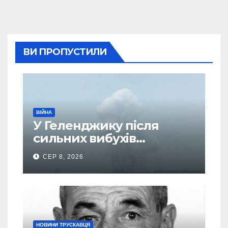
ВИ ПРОПУСТИЛИ
ВІЙНА
У Геленджику після
сильних вибухів
почалася масова
СЕР 8, 2026
евакуація
НОВИНИ ТРУСКАВЦЯ