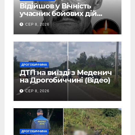
Відійшов у Вічність
учасник бойових дій
Василь Іваникович зі
СЕР 8, 2026
Станилі
ДРОГОБИЧЧИНА
ДТП на виїзді з Меденич
на Дрогобиччині (Відео)
СЕР 8, 2026
ДРОГОБИЧЧИНА