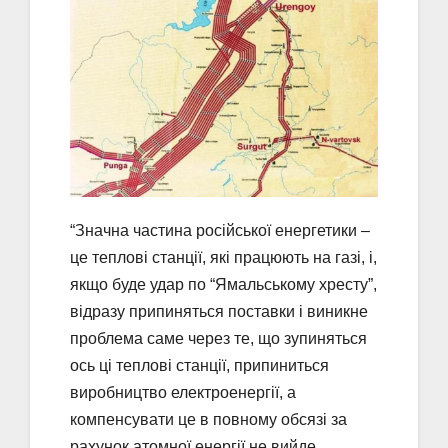
“Значна частина російської енергетики –
це теплові станції, які працюють на газі, і,
якщо буде удар по “Ямальському хресту”,
відразу припиняться поставки і виникне
проблема саме через те, що зупиняться
ось ці теплові станції, припиниться
виробництво електроенергії, а
компенсувати це в повному обсязі за
рахунок атомної енергії не вийде.