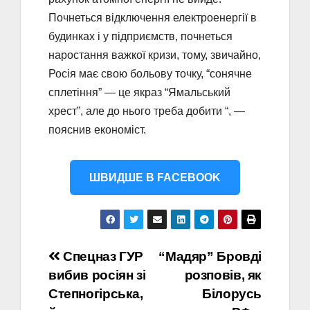
Почнеться відключення електроенергії в
будинках і у підприємств, почнеться
наростання важкої кризи, тому, звичайно,
Росія має свою больову точку, “сонячне
сплетіння” — це якраз “Ямальський
хрест”, але до нього треба добити “, —
пояснив економіст.
ШВИДШЕ В FACEBOOK
Навігація
Спецназ ГУР
“Мадяр” Бровді
вибив росіян зі
розповів, як
записів
Степногірська,
Білорусь