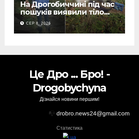
На Дрогобиччині під час
пошуків виявили тіло
зниклого чоловіка (Фото)
СЕР 8, 2026
Це Дро ... Бро! -
Drogobychyna
Дізнайся новини першим!
📭
drobro.news24@gmail.com
Статистика