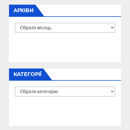
АРХІВИ
Архіви
КАТЕГОРІЇ
Категорії