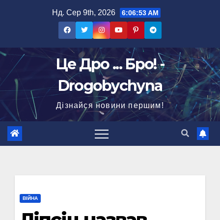
Перейти
Нд. Сер 9th, 2026
6:06:54 AM
до
вмісту
Це Дро ... Бро! -
Drogobychyna
Дізнайся новини першим!
ВІЙНА
Ліпсіц назвав