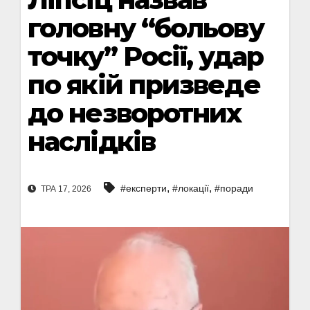
головну “больову
точку” Росії, удар
по якій призведе
до незворотних
наслідків
,
,
#експерти
#локації
#поради
ТРА 17, 2026