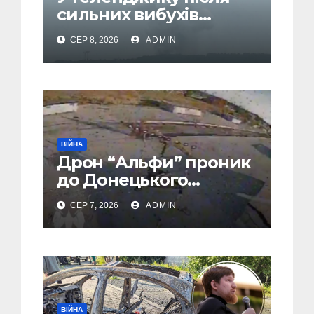
сильних вибухів
почалася масова
СЕР 8, 2026
ADMIN
евакуація
ВІЙНА
Дрон “Альфи” проник
до Донецького
аеропорту та спалив
СЕР 7, 2026
ADMIN
“Шахед” ще до запуску
ВІЙНА