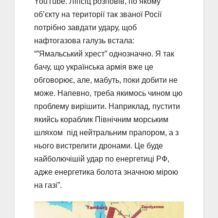
YouTube. Ліпсіц розповів, по якому
об’єкту на території так званої Росії
потрібно завдати удару, щоб
нафтогазова галузь встала:
“”Ямальський хрест” однозначно. Я так
бачу, що українська армія вже це
обговорює, але, мабуть, поки добити не
може. Напевно, треба якимось чином цю
проблему вирішити. Наприклад, пустити
якийсь кораблик Північним морським
шляхом під нейтральним прапором, а з
нього вистрелити дронами. Це буде
найболючішій удар по енергетиці РФ,
адже енергетика болота значною мірою
на газі”.