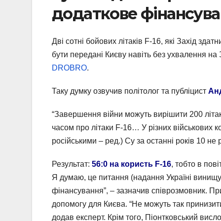
додаткове фінансув
Дві сотні бойових літаків F-16, які Захід зда
бути передані Києву навіть без ухвалення на
DROBRO
.
Таку думку озвучив політолог та публіцист
Ан
“Завершення війни можуть вирішити 200 літакі
часом про літаки F-16… У різних військових ко
російськими – ред.) Су за останні років 10 не 
Результат:
56:0 на користь F-16
, тобто в пов
Я думаю, це питання (надання Україні винищув
фінансування”, – зазначив співрозмовник. Пр
допомогу для Києва. “Не можуть так принизит
додав експерт. Крім того, Піонтковський вис