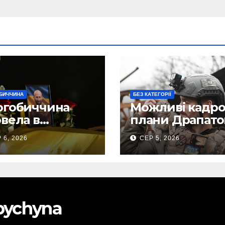
БИЧЧИНА
БЕЗ КАТЕГОРІЇ
огобиччина
Можливі кадро
вела в
плани Драпато
анню земну
Маркусу
 6, 2026
СЕР 5, 2026
огу свого
пророкують
исника – Олега
важливу посад
ського
ЗСУ
obychyna