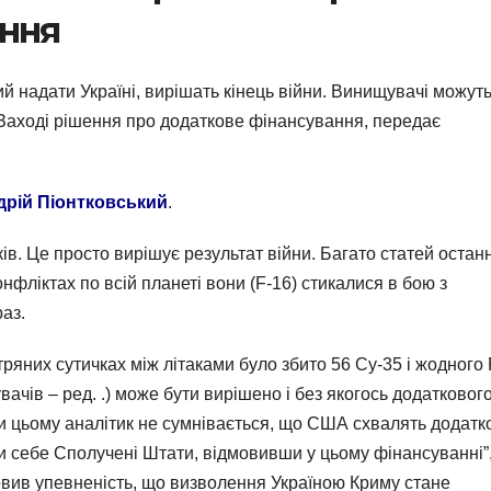
ання
тний надати Україні, вирішать кінець війни. Винищувачі можут
 Заході рішення про додаткове фінансування, передає
дрій Піонтковський
.
в. Це просто вирішує результат війни. Багато статей остан
нфліктах по всій планеті вони (F-16) стикалися в бою з
раз.
ітряних сутичках між літаками було збито 56 Су-35 і жодного 
ачів – ред. .) може бути вирішено і без якогось додатковог
и цьому аналітик не сумнівається, що США схвалять додатк
и себе Сполучені Штати, відмовивши у цьому фінансуванні”,
ловив упевненість, що визволення Україною Криму стане