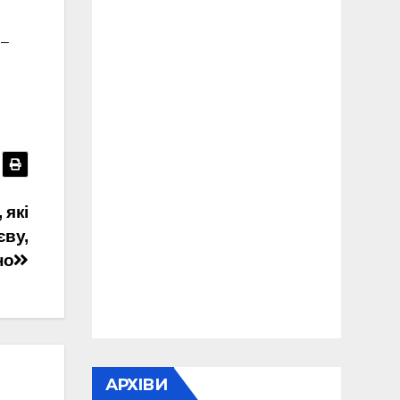
 –
 які
єву,
но
АРХІВИ