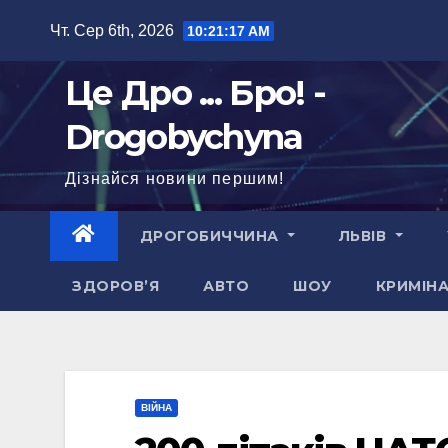
Перейти
Чт. Сер 6th, 2026
10:21:18 AM
до
вмісту
Це Дро ... Бро! -
Drogobychyna
Дізнайся новини першим!
ДРОГОБИЧЧИНА
ЛЬВІВ
ЗДОРОВ’Я
АВТО
ШОУ
КРИМІН
ВІЙНА