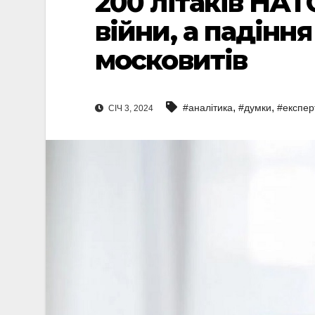
200 літаків НАТ
війни, а падінн
московитів
,
,
#аналітика
#думки
#експер
СІЧ 3, 2024