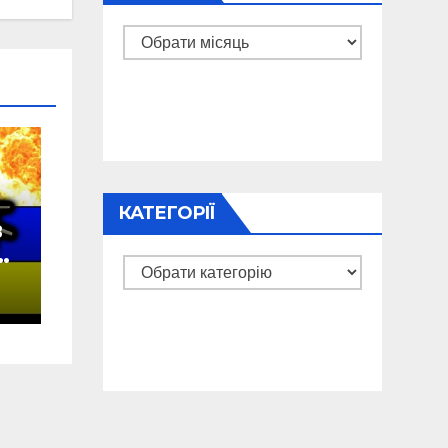
Архіви
КАТЕГОРІЇ
в
у
Категорії
а