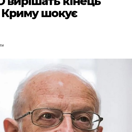
О вирішать кінець
я Криму шокує
ти