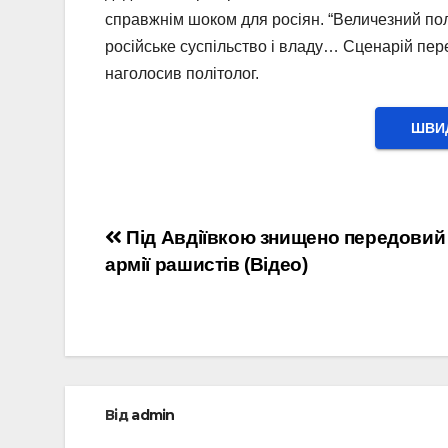
справжнім шоком для росіян. “Величезний пол
російське суспільство і владу… Сценарій пере
наголосив політолог.
ШВИД
Навігація
Під Авдіївкою знищено передовий
армії рашистів (Відео)
записів
Від
admin