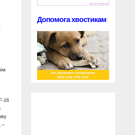
Допомога хвостикам
ь
нім
F-16
о
ову
 –