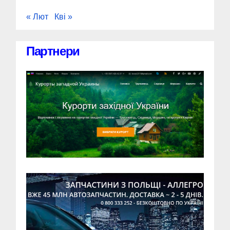
« Лют
Кві »
Партнери