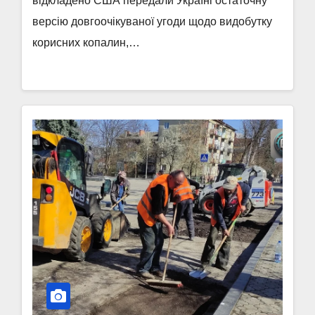
відкладено США передали Україні остаточну
версію довгоочікуваної угоди щодо видобутку
корисних копалин,…