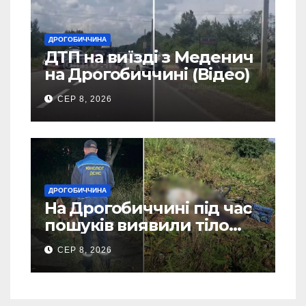
ДРОГОБИЧЧИНА
ДТП на виїзді з Меденич
на Дрогобиччині (Відео)
СЕР 8, 2026
ДРОГОБИЧЧИНА
На Дрогобиччині під час
пошуків виявили тіло
зниклого чоловіка (Фото)
СЕР 8, 2026