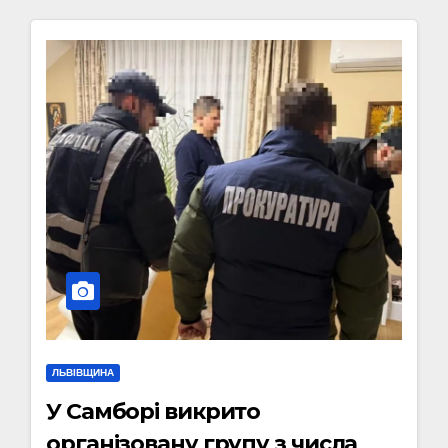
ЛЬВІВЩИНА
У Самборі викрито
організовану групу з числа