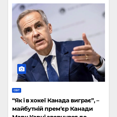
СВІТ
“Як і в хокеї Канада виграє”, –
майбутній прем’єр Канади