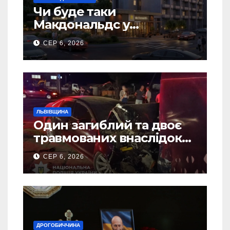
Чи буде таки
Макдональдс у
Дрогобичі? (Фото)
СЕР 6, 2026
ЛЬВІВЩИНА
Один загиблий та двоє
травмованих внаслідок
ДТП на Самбірщині
СЕР 6, 2026
ДРОГОБИЧЧИНА