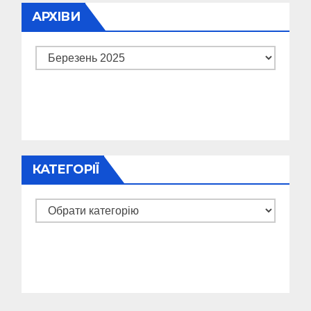
АРХІВИ
Архіви
КАТЕГОРІЇ
Категорії