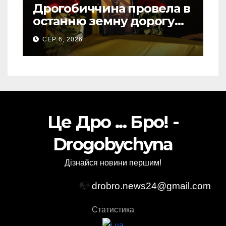
Дрогобиччина провела в
останню земну дорогу
свого Захисника – Олега
СЕР 6, 2026
Торського
Це Дро ... Бро! -
Drogobychyna
Дізнайся новини першим!
📭
drobro.news24@gmail.com
Статистика