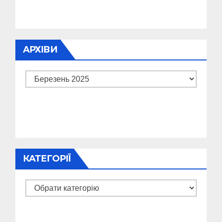
АРХІВИ
Архіви
КАТЕГОРІЇ
Категорії