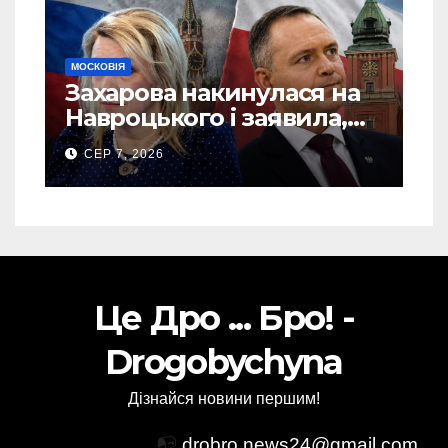
МОСКОВІЯ
Захарова накинулася на
Навроцького і заявила,
що Польща зобов’язана
СЕР 7, 2026
існуванням Сталіну
Це Дро ... Бро! -
Drogobychyna
Дізнайся новини першим!
📭
drobro.news24@gmail.com