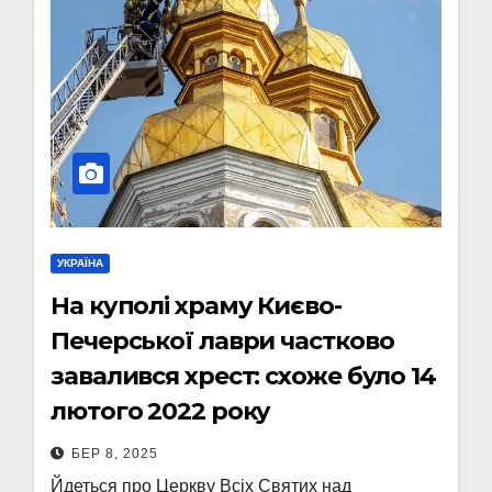
УКРАЇНА
На куполі храму Києво-
Печерської лаври частково
завалився хрест: схоже було 14
лютого 2022 року
БЕР 8, 2025
Йдеться про Церкву Всіх Святих над