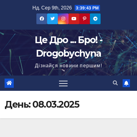
Перейти
Нд. Сер 9th, 2026
3:39:44 PM
до
вмісту
Це Дро ... Бро! -
Drogobychyna
Дізнайся новини першим!
День:
08.03.2025