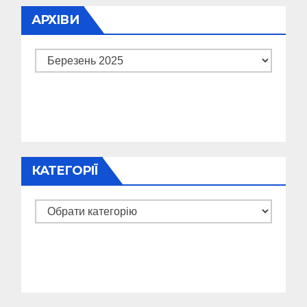
АРХІВИ
Архіви
КАТЕГОРІЇ
Категорії