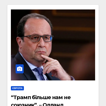
ЄВРОПА
“Трамп більше нам не
союзник”, – Олланд