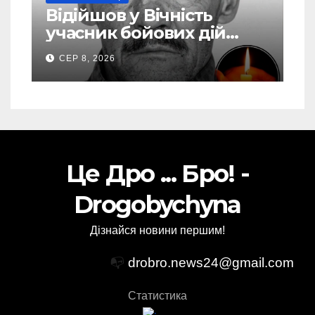
Відійшов у Вічність
учасник бойових дій
Василь Іваникович зі
СЕР 8, 2026
Станилі
Це Дро ... Бро! -
Drogobychyna
Дізнайся новини першим!
📭
drobro.news24@gmail.com
Статистика