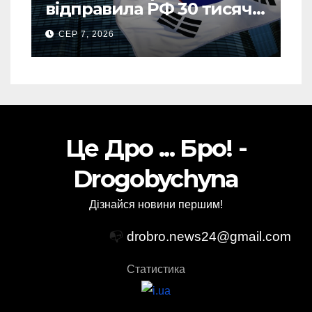
відправила РФ 30 тисяч
тонн авіапалива
СЕР 7, 2026
Це Дро ... Бро! -
Drogobychyna
Дізнайся новини першим!
📭
drobro.news24@gmail.com
Статистика