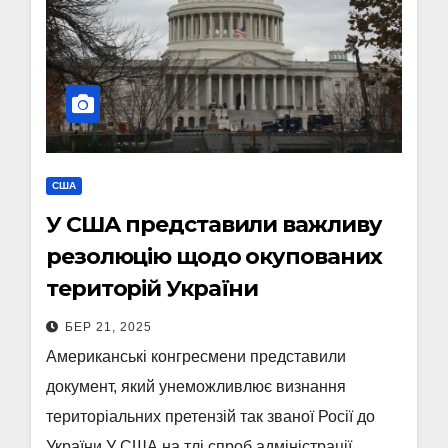
США
У США представили важливу
резолюцію щодо окупованих
територій України
БЕР 21, 2025
Американські конгресмени представили
документ, який унеможливлює визнання
територіальних претензій так званої Росії до
України У США на тлі спроб адміністрації