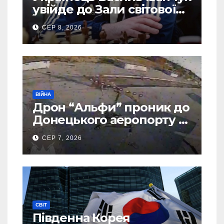
увійде до Зали світової
шахової слави
СЕР 8, 2026
ВІЙНА
Дрон “Альфи” проник до
Донецького аеропорту та
спалив “Шахед” ще до
СЕР 7, 2026
запуску
СВІТ
Південна Корея