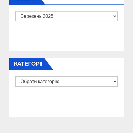
Архіви
КАТЕГОРІЇ
Категорії