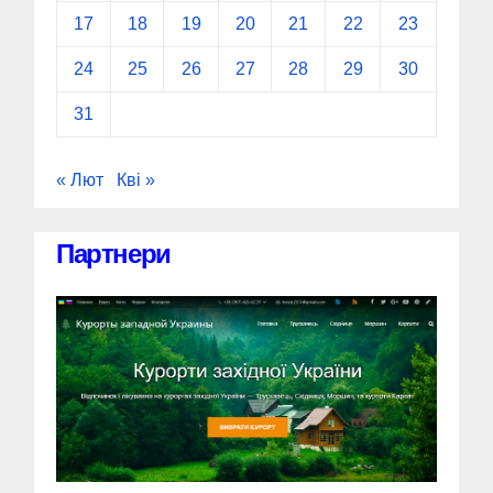
17
18
19
20
21
22
23
24
25
26
27
28
29
30
31
« Лют
Кві »
Партнери