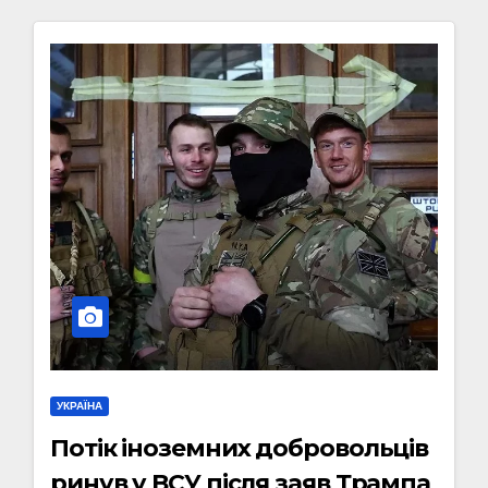
УКРАЇНА
Потік іноземних добровольців
ринув у ВСУ після заяв Трампа