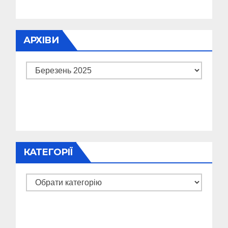
АРХІВИ
Архіви
КАТЕГОРІЇ
Категорії