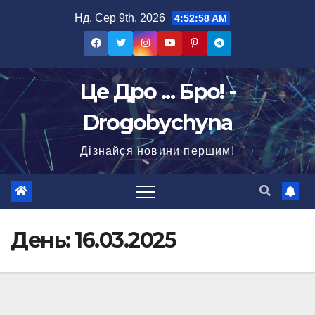
Перейти
Нд. Сер 9th, 2026
4:52:59 AM
до
вмісту
Це Дро ... Бро! -
Drogobychyna
Дізнайся новини першим!
День:
16.03.2025