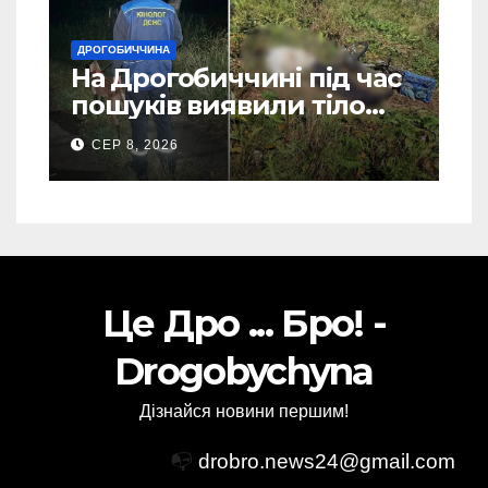
ДРОГОБИЧЧИНА
На Дрогобиччині під час
пошуків виявили тіло
зниклого чоловіка (Фото)
СЕР 8, 2026
Це Дро ... Бро! -
Drogobychyna
Дізнайся новини першим!
📭
drobro.news24@gmail.com