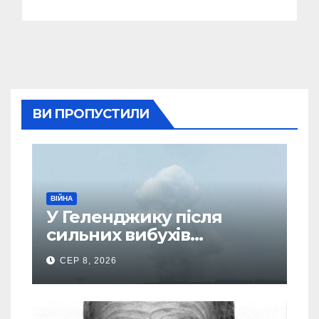
ВИ ПРОПУСТИЛИ
ВІЙНА
У Геленджику після
сильних вибухів
почалася масова
СЕР 8, 2026
евакуація