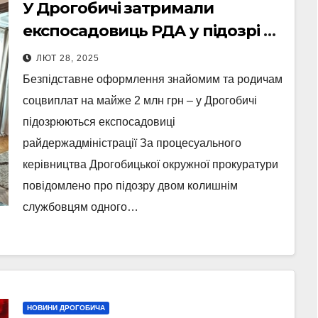
У Дрогобичі затримали
експосадовиць РДА у підозрі в
неправомірній вигоді у 2
ЛЮТ 28, 2025
міліони
Безпідставне оформлення знайомим та родичам
соцвиплат на майже 2 млн грн – у Дрогобичі
підозрюються експосадовиці
райдержадміністрації За процесуального
керівництва Дрогобицької окружної прокуратури
повідомлено про підозру двом колишнім
службовцям одного…
НОВИНИ ДРОГОБИЧА