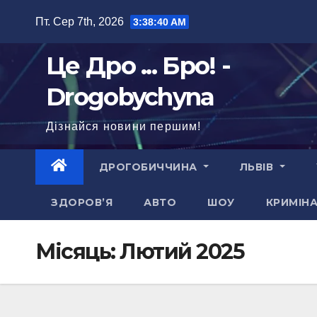
Перейти
Пт. Сер 7th, 2026
3:38:41 AM
до
вмісту
Це Дро ... Бро! -
Drogobychyna
Дізнайся новини першим!
ДРОГОБИЧЧИНА
ЛЬВІВ
ЗДОРОВ’Я
АВТО
ШОУ
КРИМІН
Місяць:
Лютий 2025