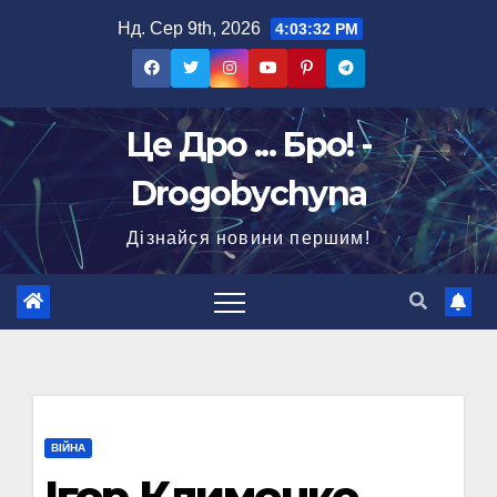
Перейти
Нд. Сер 9th, 2026
4:03:33 PM
до
вмісту
Це Дро ... Бро! -
Drogobychyna
Дізнайся новини першим!
ВІЙНА
Ігор Клименко