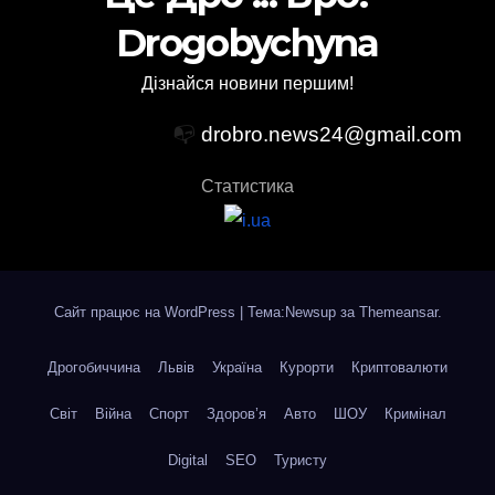
Drogobychyna
Дізнайся новини першим!
📭
drobro.news24@gmail.com
Статистика
Сайт працює на WordPress
|
Тема:Newsup за
Themeansar
.
Дрогобиччина
Львів
Україна
Курорти
Криптовалюти
Світ
Війна
Спорт
Здоров’я
Авто
ШОУ
Кримінал
Digital
SEO
Туристу