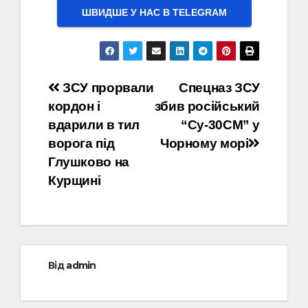
ШВИДШЕ У НАС В ТELEGRAM
Навігація
ЗСУ прорвали
Спецназ ЗСУ
кордон і
збив російський
записів
вдарили в тил
“Су-30СМ” у
ворога під
Чорному морі
Глушково на
Курщині
Від
admin