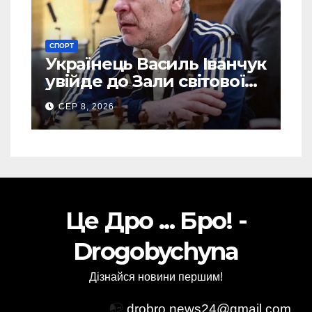
СПОРТ
Українець Василь Іванчук
увійде до Зали світової
шахової слави
СЕР 8, 2026
Це Дро ... Бро! -
Drogobychyna
Дізнайся новини першим!
📭
drobro.news24@gmail.com