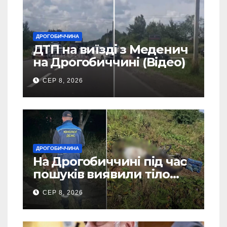
ДРОГОБИЧЧИНА
ДТП на виїзді з Меденич
на Дрогобиччині (Відео)
СЕР 8, 2026
ДРОГОБИЧЧИНА
На Дрогобиччині під час
пошуків виявили тіло
зниклого чоловіка (Фото)
СЕР 8, 2026