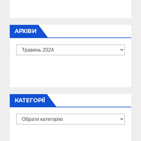
АРХІВИ
Архіви
КАТЕГОРІЇ
Категорії