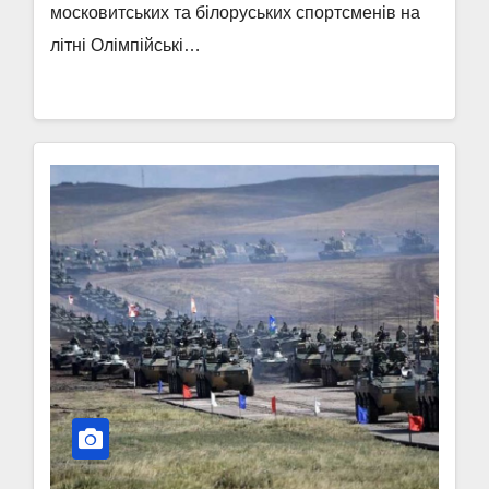
московитських та білоруських спортсменів на
літні Олімпійські…