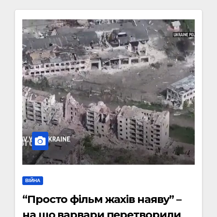
ВІЙНА
“Просто фільм жахів наяву” –
на що варвари перетворили