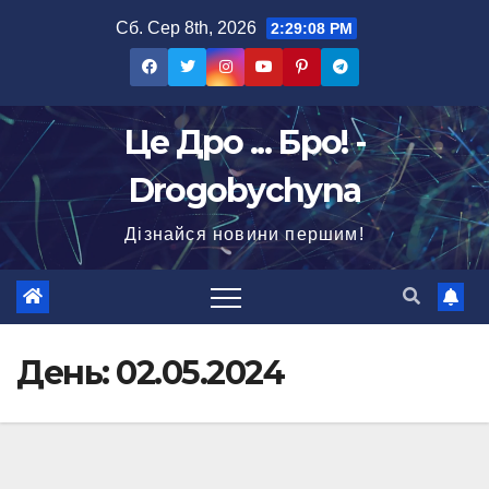
Перейти
Сб. Сер 8th, 2026
2:29:09 PM
до
вмісту
Це Дро ... Бро! -
Drogobychyna
Дізнайся новини першим!
День:
02.05.2024