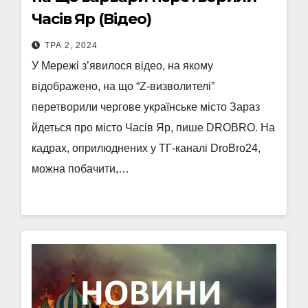
Часів Яр (Відео)
ТРА 2, 2024
У Мережі з’явилося відео, на якому
відображено, на що “Z-визволителі”
перетворили чергове українське місто Зараз
йдеться про місто Часів Яр, пише DROBRO. На
кадрах, оприлюднених у ТГ-каналі DroBro24,
можна побачити,…