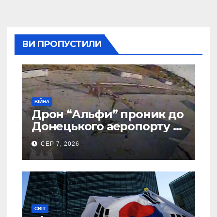
ВИ ПРОПУСТИЛИ
ВІЙНА
Дрон “Альфи” проник до
Донецького аеропорту та
спалив “Шахед” ще до
СЕР 7, 2026
запуску
СВІТ