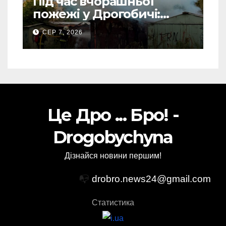
Під час вчорашньої
пожежі у Дрогобичі:
“врятовано” 4 гаражі
СЕР 7, 2026
(Відео)
Це Дро ... Бро! -
Drogobychyna
Дізнайся новини першим!
📭
drobro.news24@gmail.com
Статистика