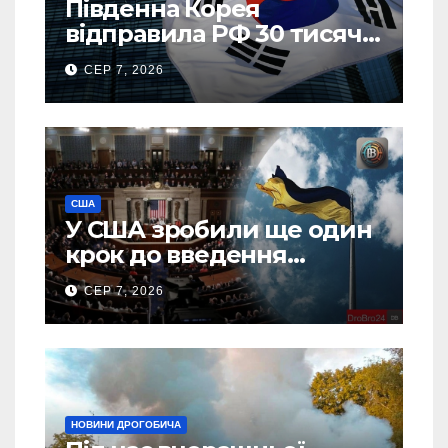
Південна Корея
відправила РФ 30 тисяч
тонн авіапалива
СЕР 7, 2026
США
У США зробили ще один
крок до введення
“пекельних санкцій”
СЕР 7, 2026
проти Росії
НОВИНИ ДРОГОБИЧА