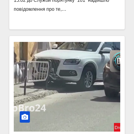
15:02 до Служби порятунку “101” надійшло
повідомлення про те,…