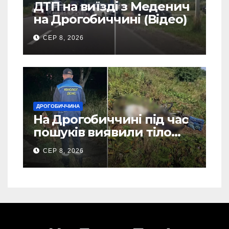
ДТП на виїзді з Меденич
на Дрогобиччині (Відео)
СЕР 8, 2026
ДРОГОБИЧЧИНА
На Дрогобиччині під час
пошуків виявили тіло
зниклого чоловіка (Фото)
СЕР 8, 2026