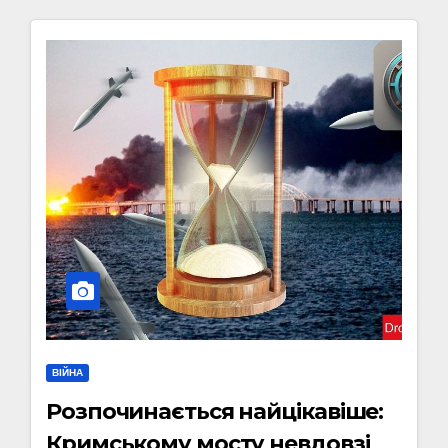
ВІЙНА
Розпочинається найцікавіше:
Кримському мосту невдовзі