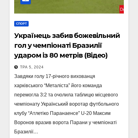
СПОРТ
Українець забив божевільний
гол у чемпіонаті Бразилії
ударом із 80 метрів (Відео)
ТРА 5, 2024
Завдяки голу 17-річного вихованця
харківського “Металіста” його команда
перемогла 3:2 та очолила таблицю місцевого
чемпіонату Український воротар футбольного
клубу “Атлетіко Паранаенсе” U-20 Максим
Воронов вразив ворота Парани у чемпіонаті
Бразилії…