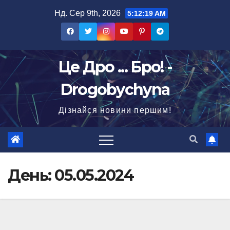
Перейти
Нд. Сер 9th, 2026
5:12:20 AM
до
вмісту
Це Дро ... Бро! -
Drogobychyna
Дізнайся новини першим!
День:
05.05.2024