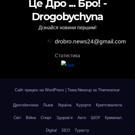
Це Дро ... Бро! -
Drogobychyna
Дізнайся новини першим!
📭
drobro.news24@gmail.com
Статистика
Сайт працює на WordPress
|
Тема:Newsup за
Themeansar
.
Дрогобиччина
Львів
Україна
Курорти
Криптовалюти
Світ
Війна
Спорт
Здоров’я
Авто
ШОУ
Кримінал
Digital
SEO
Туристу