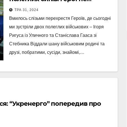
вмирають – просто йдуть із
ТРА 31, 2024
поля бою – в небо
Вмилось слізьми перехрестя Героїв, де сьогодні
ми зустріли двох полеглих військових – Ігоря
Ригуса із Уличного та Станіслава Гааса зі
Стебника Віддали шану військовим родичі та
друзі, побратими, сусіди, знайомі,…
ся: “Укренерго” попередив про