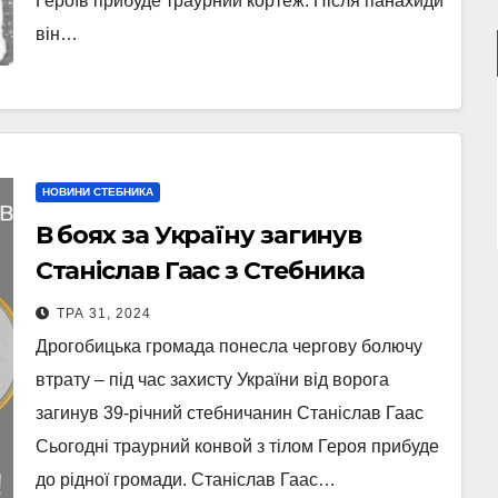
Героїв прибуде траурний кортеж. Після панахиди
він…
НОВИНИ СТЕБНИКА
В боях за Україну загинув
Станіслав Гаас з Стебника
ТРА 31, 2024
Дрогобицька громада понесла чергову болючу
втрату – під час захисту України від ворога
загинув 39-річний стебничанин Станіслав Гаас
Сьогодні траурний конвой з тілом Героя прибуде
до рідної громади. Станіслав Гаас…