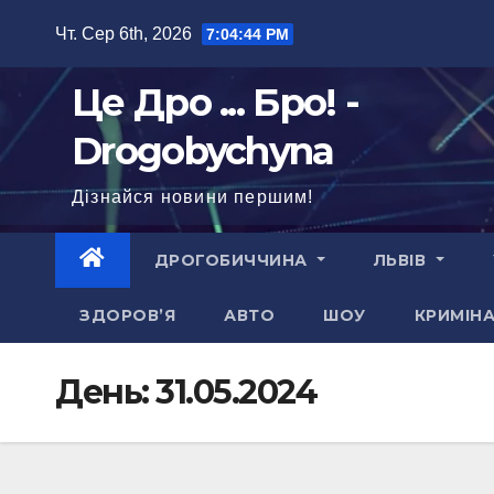
Перейти
Чт. Сер 6th, 2026
7:04:45 PM
до
вмісту
Це Дро ... Бро! -
Drogobychyna
Дізнайся новини першим!
ДРОГОБИЧЧИНА
ЛЬВІВ
ЗДОРОВ’Я
АВТО
ШОУ
КРИМІН
День:
31.05.2024