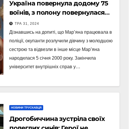
Україна повернула додому 75
воїнів, з полону повернулася
Мар’яна Чечелюк
ТРА 31, 2024
Дізнавшись на допиті, що Мар’яна працювала в
поліції, окупанти розлучили дівчину з молодшою ​​
сестрою та відвезли в інше місце Мар’яна
народилася 5 січня 2000 року. Закінчила
університет внутрішніх справ у…
НОВИНИ ТРУСКАВЦЯ
Дрогобиччина зустріла своїх
полеглих синів: Герої не