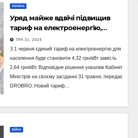
УКРАЇНА
Уряд майже вдвічі підвищив
тариф на електроенергію,
диференційованого підходу не
ТРА 31, 2024
передбачено
З 1 червня єдиний тариф на електроенергію для
населення буде становити 4,32 грн/кВт замість
2,64 грн/кВт. Відповідне рішення ухвалив Кабінет
Міністрів на своєму засіданні 31 травня, передає
DROBRO. Новий тариф…
ВІЙНА