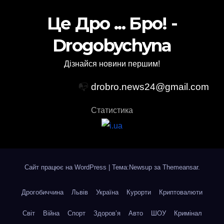
Це Дро ... Бро! -
Drogobychyna
Дізнайся новини першим!
📭
drobro.news24@gmail.com
Статистика
Сайт працює на WordPress
|
Тема:Newsup за
Themeansar
.
Дрогобиччина
Львів
Україна
Курорти
Криптовалюти
Світ
Війна
Спорт
Здоров’я
Авто
ШОУ
Кримінал