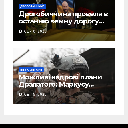
ДРОГОБИЧЧИНА
Дрогобиччина провела в
останню земну дорогу
свого Захисника – Олега
СЕР 6, 2026
Торського
БЕЗ КАТЕГОРІЇ
Можливі кадрові плани
Драпатого: Маркусу
пророкують важливу
СЕР 5, 2026
посаду у ЗСУ