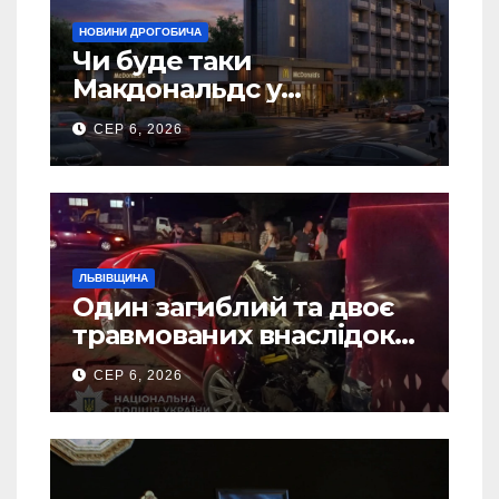
НОВИНИ ДРОГОБИЧА
Чи буде таки
Макдональдс у
Дрогобичі? (Фото)
СЕР 6, 2026
ЛЬВІВЩИНА
Один загиблий та двоє
травмованих внаслідок
ДТП на Самбірщині
СЕР 6, 2026