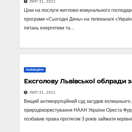
ЛИП 31, 2021
Ціни на послуги житлово-комунального господарс
програми «Сьогодні День» на телеканалі «Україн
питань енергетики та…
ЛЬВІВЩИНА
Ексголову Львівської облради 
ЛИП 31, 2021
Вищий антикорупційний суд засудив колишнього д
природокористування НААН України Ореста Фурди
позбавив права протягом 3 років займати керівн