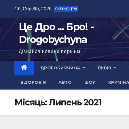
Перейти
Сб. Сер 8th, 2026
9:31:14 PM
до
вмісту
Це Дро ... Бро! -
Drogobychyna
Дізнайся новини першим!
ДРОГОБИЧЧИНА
ЛЬВІВ
ЗДОРОВ’Я
АВТО
ШОУ
КРИМІН
Місяць:
Липень 2021