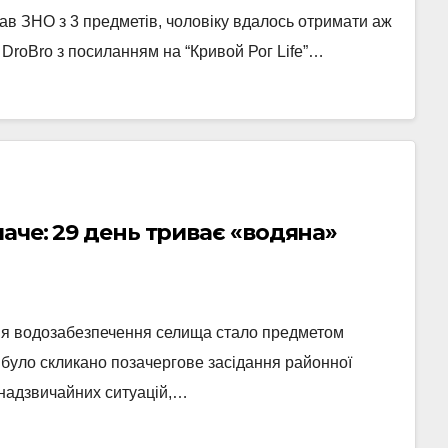
ав ЗНО з 3 предметів, чоловіку вдалось отримати аж
яє DroBro з посиланням на “Кривой Рог Life”…
лаче: 29 день триває «водяна»
ння водозабезпечення селища стало предметом
ь було скликано позачергове засідання районної
і надзвичайних ситуацій,…