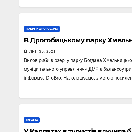
НОВИНИ ДРОГОБИЧА
В Дрогобицькому парку Хмель
ЛИП 30, 2021
Вилов риби в озері у парку Богдана Хмельницьк
муніципального управління» ДМР є балансоутри
інформує DroBro. Наголошуємо, з метою посил
УКРАЇНА
У Карпатах в туристів влучила 