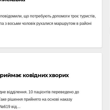
 повідомили, що потребують допомоги троє туристів,
упа з восьми чоловік рухалися маршрутом в районі
приймає ковідних хворих
дне відділення. 10 пацієнтів переведено до
Таке рішення прийнято на основі наказу
А №619 від…