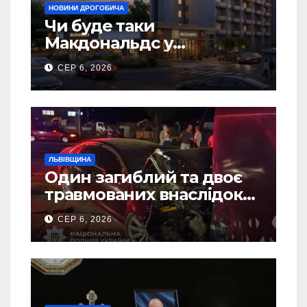
НОВИНИ ДРОГОБИЧА
Чи буде таки
Макдональдс у
Дрогобичі? (Фото)
СЕР 6, 2026
ЛЬВІВЩИНА
Один загиблий та двоє
травмованих внаслідок
ДТП на Самбірщині
СЕР 6, 2026