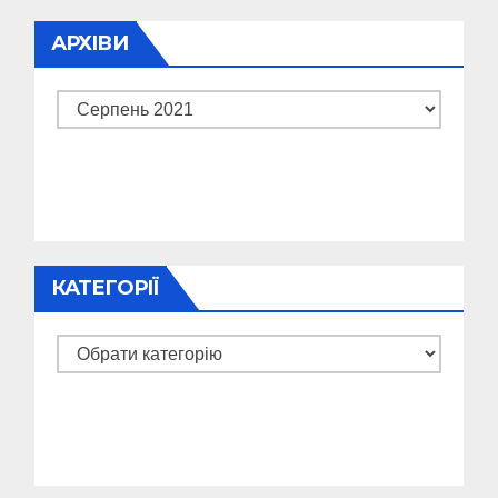
АРХІВИ
Архіви
КАТЕГОРІЇ
Категорії