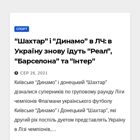
СПОРТ
“Шахтар” і “Динамо” в ЛЧ: в
Україну знову їдуть “Реал”,
“Барселона” та “Інтер”
СЕР 26, 2021
Київське “Динамо” і донецький “Шахтар”
дізналися суперників по груповому раунду Ліги
чемпіонів Флагмани українського футболу
Київське “Динамо” і Донецький “Шахтар”, які
другий рік поспіль дуетом представлять Україну
в Лізі чемпіонів,…