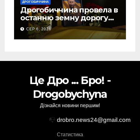
ДРОГОБИЧЧИНА
Дрогобиччина провела в
останню земну дорогу
свого Захисника – Олега
СЕР 6, 2026
Торського
Це Дро ... Бро! -
Drogobychyna
Дізнайся новини першим!
📭
drobro.news24@gmail.com
Статистика