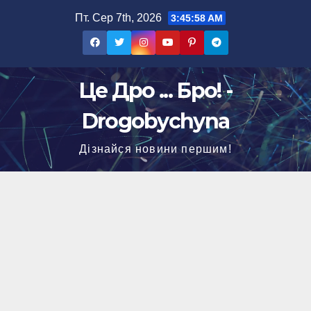
Перейти
Пт. Сер 7th, 2026
3:45:59 AM
до
вмісту
Це Дро ... Бро! -
Drogobychyna
Дізнайся новини першим!