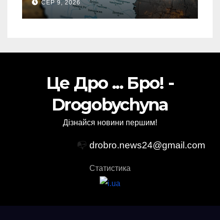
СЕР 9, 2026
спеціальній зоні – ЗМІ
Це Дро ... Бро! -
Drogobychyna
Дізнайся новини першим!
📭
drobro.news24@gmail.com
Статистика