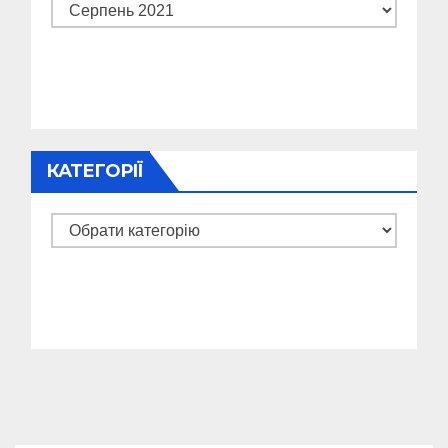
Архіви
КАТЕГОРІЇ
Категорії