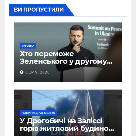
ВИ ПРОПУСТИЛИ
УКРАЇНА
Хто переможе
Зеленського у другому
турі виборів президента
СЕР 9, 2026
України – новий рейтинг
SOCIS
НОВИНИ ДРОГОБИЧА
У Дрогобичі на Заліссі
горів житловий будинок
(Відео)