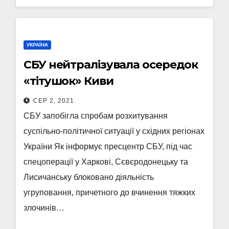
УКРАЇНА
СБУ нейтралізувала осередок
«тітушок» Киви
СЕР 2, 2021
СБУ запобігла спробам розхитування
суспільно-політичної ситуації у східних регіонах
України Як інформує пресцентр СБУ, під час
спецоперації у Харкові, Сєвєродонецьку та
Лисичанську блоковано діяльність
угруповання, причетного до вчинення тяжких
злочинів…