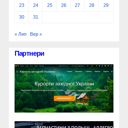
23
24
25
26
27
28
29
30
31
« Лип
Вер »
Партнери