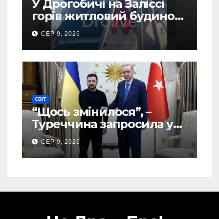
У Дрогобичі на Заліссі
горів житловий будинок
(Відео)
СЕР 9, 2026
СВІТ
“Щось змінилося”, –
Туреччина запросила у
США дозвіл передати
СЕР 9, 2026
Україні ATACMS та M270