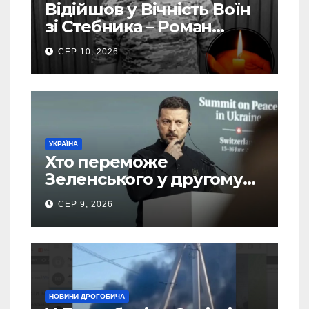
Відійшов у Вічність Воїн
зі Стебника – Роман
Кучера
СЕР 10, 2026
УКРАЇНА
Хто переможе
Зеленського у другому
турі виборів президента
СЕР 9, 2026
України – новий рейтинг
SOCIS
НОВИНИ ДРОГОБИЧА