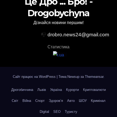
Це Дро ... Бро! -
Drogobychyna
Дізнайся новини першим!
📭
drobro.news24@gmail.com
Статистика
Сайт працює на WordPress
|
Тема:Newsup за
Themeansar
.
Дрогобиччина
Львів
Україна
Курорти
Криптовалюти
Світ
Війна
Спорт
Здоров’я
Авто
ШОУ
Кримінал
Digital
SEO
Туристу