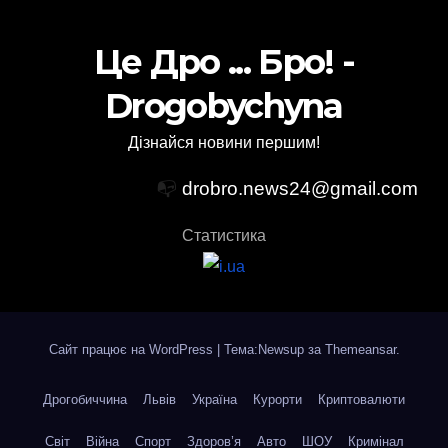
Це Дро ... Бро! -
Drogobychyna
Дізнайся новини першим!
📭
drobro.news24@gmail.com
Статистика
Сайт працює на WordPress
|
Тема:Newsup за
Themeansar
.
Дрогобиччина
Львів
Україна
Курорти
Криптовалюти
Світ
Війна
Спорт
Здоров’я
Авто
ШОУ
Кримінал