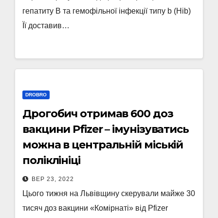
гепатиту В та гемофільної інфекції типу b (Hib)
Її доставив…
DROBRO
Дрогобич отримав 600 доз
вакцини Pfizer – імунізуватись
можна в центральній міській
поліклініці
ВЕР 23, 2022
Цього тижня на Львівщину скерували майже 30
тисяч доз вакцини «Комірнаті» від Pfizer