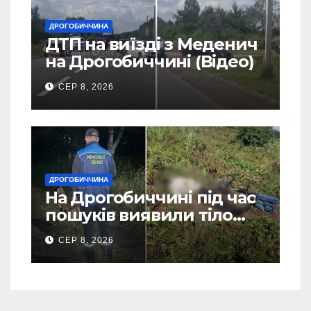
ДРОГОБИЧЧИНА
ДТП на виїзді з Меденич
на Дрогобиччині (Відео)
СЕР 8, 2026
ДРОГОБИЧЧИНА
На Дрогобиччині під час
пошуків виявили тіло
зниклого чоловіка (Фото)
СЕР 8, 2026