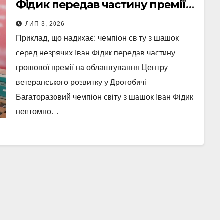
Фідик передав частину премії
Центру ветеранів
ЛИП 3, 2026
Приклад, що надихає: чемпіон світу з шашок
серед незрячих Іван Фідик передав частину
грошової премії на облаштування Центру
ветеранського розвитку у Дрогобичі
Багаторазовий чемпіон світу з шашок Іван Фідик
невтомно…