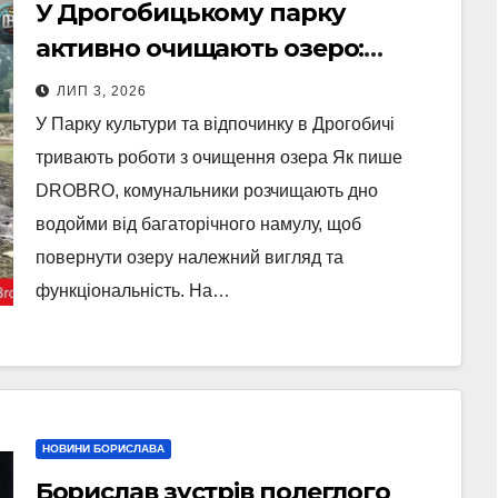
У Дрогобицькому парку
активно очищають озеро:
триває масштабна робота
ЛИП 3, 2026
У Парку культури та відпочинку в Дрогобичі
тривають роботи з очищення озера Як пише
DROBRO, комунальники розчищають дно
водойми від багаторічного намулу, щоб
повернути озеру належний вигляд та
функціональність. На…
НОВИНИ БОРИСЛАВА
Борислав зустрів полеглого