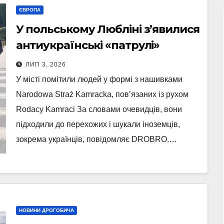
ЄВРОПА
У польському Любліні з’явилися
антиукраїнські «патрулі»
ЛИП 3, 2026
У місті помітили людей у формі з нашивками
Narodowa Straż Kamracka, пов’язаних із рухом
Rodacy Kamraci За словами очевидців, вони
підходили до перехожих і шукали іноземців,
зокрема українців, повідомляє DROBRO.…
НОВИНИ ДРОГОБИЧА