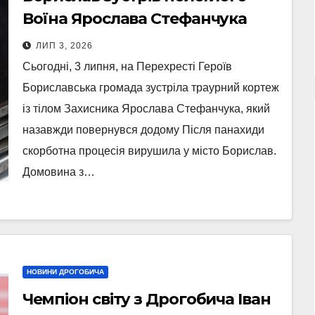
Воїна Ярослава Стефанчука
ЛИП 3, 2026
Сьогодні, 3 липня, на Перехресті Героїв
Бориславська громада зустріла траурний кортеж
із тілом Захисника Ярослава Стефанчука, який
назавжди повернувся додому Після панахиди
скорботна процесія вирушила у місто Борислав.
Домовина з…
НОВИНИ ДРОГОБИЧА
Чемпіон світу з Дрогобича Іван