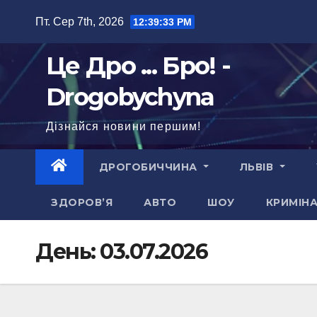
Перейти
Пт. Сер 7th, 2026
12:39:34 PM
до
вмісту
Це Дро ... Бро! -
Drogobychyna
Дізнайся новини першим!
ДРОГОБИЧЧИНА
ЛЬВІВ
ЗДОРОВ’Я
АВТО
ШОУ
КРИМІН
День:
03.07.2026