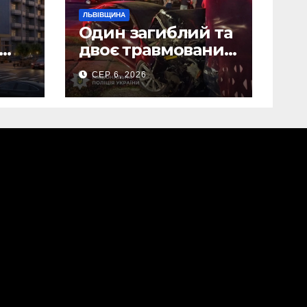
ЛЬВІВЩИНА
Один загиблий та
двоє травмованих
то)
внаслідок ДТП на
СЕР 6, 2026
Самбірщині