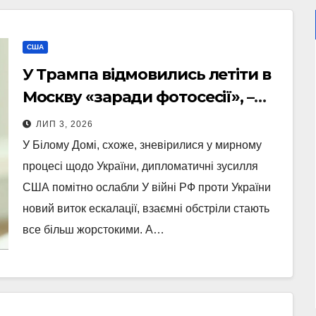
США
У Трампа відмовились летіти в
Москву «заради фотосесії», –
NYT
ЛИП 3, 2026
У Білому Домі, схоже, зневірилися у мирному
процесі щодо України, дипломатичні зусилля
США помітно ослабли У війні РФ проти України
новий виток ескалації, взаємні обстріли стають
все більш жорстокими. А…