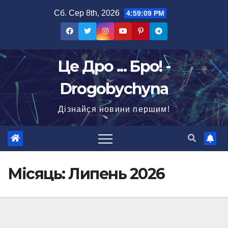
Перейти
Сб. Сер 8th, 2026
4:59:11 PM
до
вмісту
Це Дро ... Бро! -
Drogobychyna
Дізнайся новини першим!
Місяць:
Липень 2026