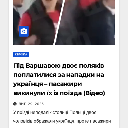
ЄВРОПА
Під Варшавою двоє поляків
поплатилися за нападки на
українця – пасажири
викинули їх із поїзда (Відео)
ЛИП 29, 2026
У поїзді неподалік столиці Польщі двоє
чоловіків ображали українця, проте пасажири