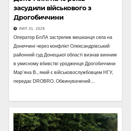
засудили військового з
Дрогобиччини
ЛИП 31, 2026
Оператор БпЛА застрелив мешканця села на
Донеччині через конфлікт Олександрівський
районний суд Донецької області визнав винним
в умисному вбивстві уродженця Дрогобиччини
Марʼяна В., який є військовослужбовцем НГУ,
передає DROBRO. Обвинувачений…