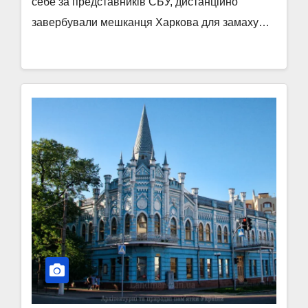
себе за представників СБУ, дистанційно
завербували мешканця Харкова для замаху…