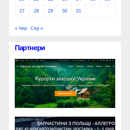
27
28
29
30
31
« Чер
Сер »
Партнери