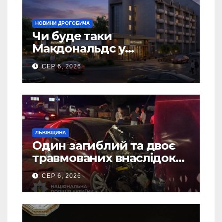
НОВИНИ ДРОГОБИЧА
Чи буде таки
Макдональдс у
Дрогобичі? (Фото)
СЕР 6, 2026
ЛЬВІВЩИНА
Один загиблий та двоє
травмованих внаслідок
ДТП на Самбірщині
СЕР 6, 2026