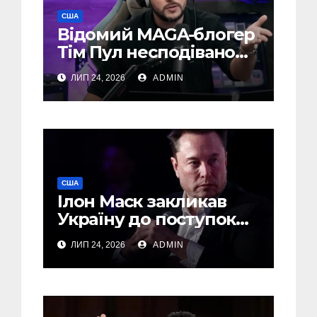
США
Відомий MAGA-блогер
Тім Пул несподівано
підтримав Україну
ЛИП 24, 2026
ADMIN
США
Ілон Маск закликав
Україну до поступок
Путіну – The Economist
ЛИП 24, 2026
ADMIN