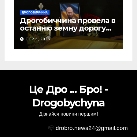
ДРОГОБИЧЧИНА
Дрогобиччина провела в
останню земну дорогу
свого Захисника – Олега
СЕР 6, 2026
Торського
Це Дро ... Бро! -
Drogobychyna
Дізнайся новини першим!
📭
drobro.news24@gmail.com