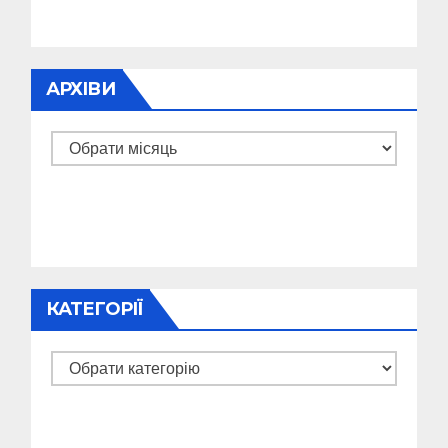
АРХІВИ
Архіви
КАТЕГОРІЇ
Категорії