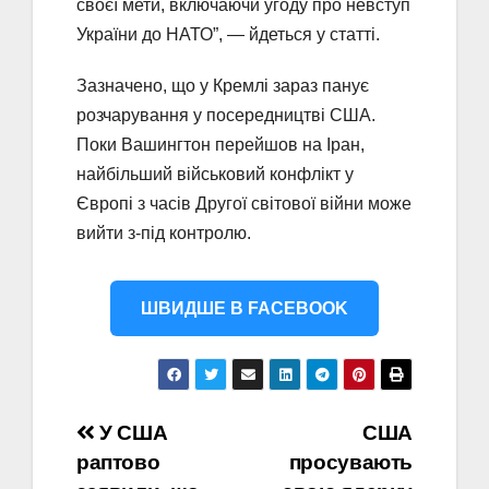
своєї мети, включаючи угоду про невступ
України до НАТО”, — йдеться у статті.
Зазначено, що у Кремлі зараз панує
розчарування у посередництві США.
Поки Вашингтон перейшов на Іран,
найбільший військовий конфлікт у
Європі з часів Другої світової війни може
вийти з-під контролю.
ШВИДШЕ В FACEBOOK
Навігація
У США
США
раптово
просувають
записів