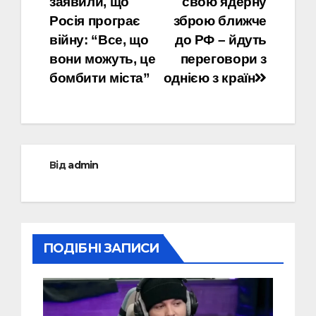
заявили, що
свою ядерну
Росія програє
зброю ближче
війну: “Все, що
до РФ – йдуть
вони можуть, це
переговори з
бомбити міста”
однією з країн
Від
admin
ПОДІБНІ ЗАПИСИ