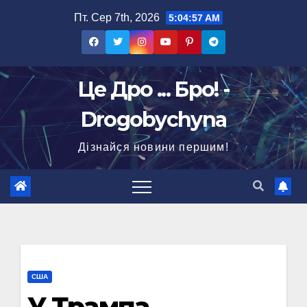
Перейти
Пт. Сер 7th, 2026
5:04:58 AM
до
вмісту
Це Дро ... Бро! -
Drogobychyna
Дізнайся новини першим!
США
У Трампа