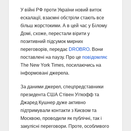
У війні РФ проти України новий виток
ескалації, взаємні обстріли стають все
більш жорстокими. А в цей час у Білому
Домі, схоже, перестали вірити у
позитивний підсумок мирних
переговорів, передає
DROBRO
. Вони
поставлені на паузу. Про це
повідомляє
The New York Times, посилаючись на
інформовані джерела.
За даними джерел, спецпредставники
президента США Стівен Уіткофф та
Джаред Кушнер дуже активно
підтримували контакти з Києвом та
Москвою, проводили як публічні, так і
закулісні переговори. Проте, особливого