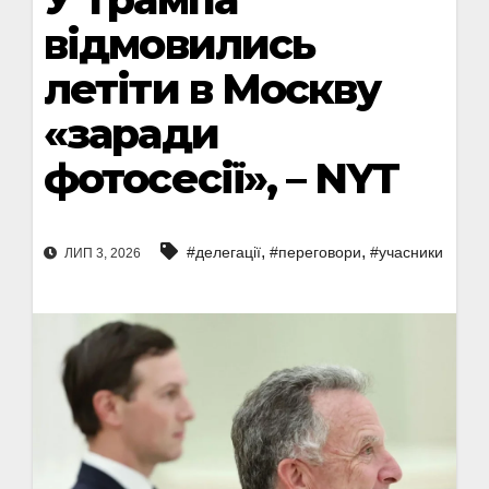
відмовились
летіти в Москву
«заради
фотосесії», – NYT
,
,
#делегації
#переговори
#учасники
ЛИП 3, 2026