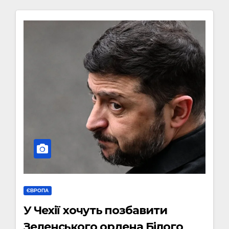
ЄВРОПА
У Чехії хочуть позбавити
Зеленського ордена Білого