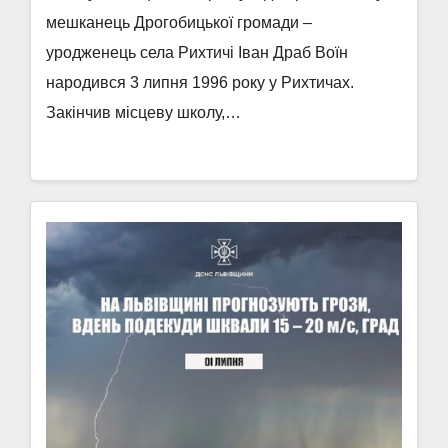
мешканець Дрогобицької громади –
уродженець села Рихтичі Іван Драб Воїн
народився 3 липня 1996 року у Рихтичах.
Закінчив місцеву школу,…