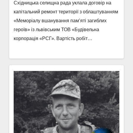
Східницька селищна рада уклала договір на
капітальний ремонт території з облаштуванням
«Меморіалу вшанування пам’яті загиблих
героїв» із львівським ТОВ «Будівельна
корпорація «РСГ». Вартість робіт…