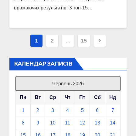
вражаючих результатів. З топ-15…
Пагінація
1
2
…
15
записів
КАЛЕНДАР ЗАПИСІВ
Червень 2026
Пн
Вт
Ср
Чт
Пт
Сб
Нд
1
2
3
4
5
6
7
8
9
10
11
12
13
14
15
16
17
18
19
20
21