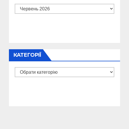
Архіви
КАТЕГОРІЇ
Категорії