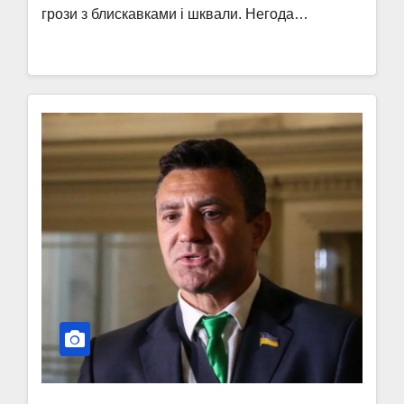
грози з блискавками і шквали. Негода…