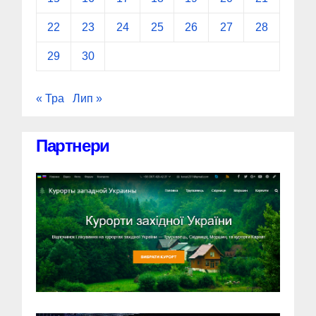
22
23
24
25
26
27
28
29
30
« Тра
Лип »
Партнери