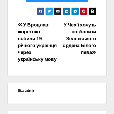
Навігація
У Вроцлаві
У Чехії хочуть
жорстоко
позбавити
записів
побили 19-
Зеленського
річного українця
ордена Білого
через
лева
українську мову
Від
admin