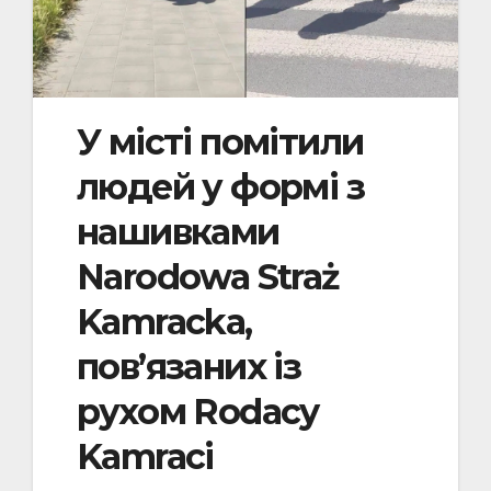
У місті помітили
людей у формі з
нашивками
Narodowa Straż
Kamracka,
пов’язаних із
рухом Rodacy
Kamraci