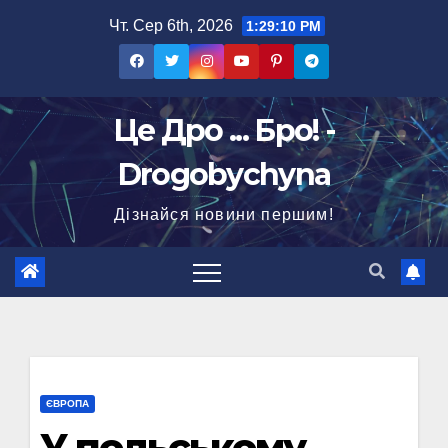
Перейти
Чт. Сер 6th, 2026
1:29:11 PM
до
вмісту
Це Дро ... Бро! -
Drogobychyna
Дізнайся новини першим!
ЄВРОПА
У польському