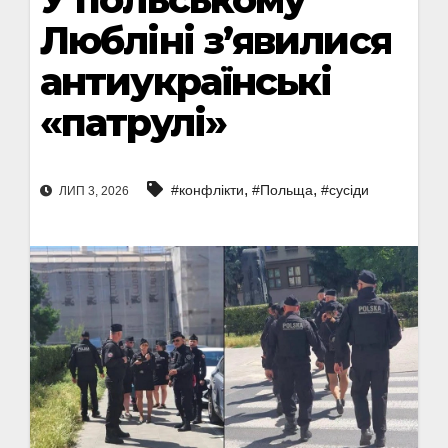
Любліні з’явилися
антиукраїнські
«патрулі»
,
,
#конфлікти
#Польща
#сусіди
ЛИП 3, 2026