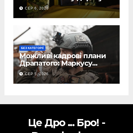
свого Захисника – Олега
СЕР 6, 2026
Торського
БЕЗ КАТЕГОРІЇ
Можливі кадрові плани
Драпатого: Маркусу
пророкують важливу
СЕР 5, 2026
посаду у ЗСУ
Це Дро ... Бро! -