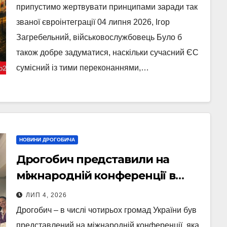
припустимо жертвувати принципами заради так
званої євроінтеграції 04 липня 2026, Ігор
Загребельний, військовослужбовець Було б
також добре задуматися, наскільки сучасний ЄС
сумісний із тими переконаннями,…
НОВИНИ ДРОГОБИЧА
Дрогобич представили на
міжнародній конференції в
Гамбурзі (Фото)
ЛИП 4, 2026
Дрогобич – в числі чотирьох громад України був
представлений на міжнародній конференції, яка