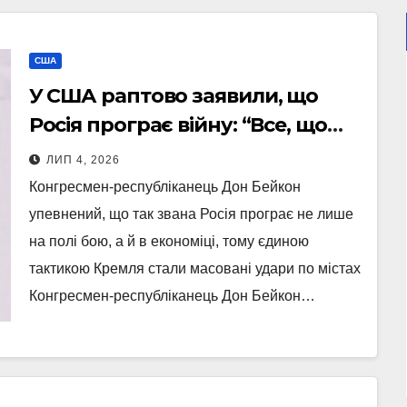
США
У США раптово заявили, що
Росія програє війну: “Все, що
вони можуть, це бомбити міста”
ЛИП 4, 2026
Конгресмен-республіканець Дон Бейкон
упевнений, що так звана Росія програє не лише
на полі бою, а й в економіці, тому єдиною
тактикою Кремля стали масовані удари по містах
Конгресмен-республіканець Дон Бейкон…