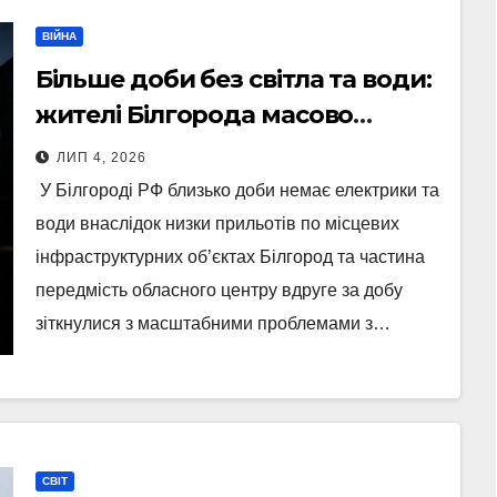
ВІЙНА
Більше доби без світла та води:
жителі Білгорода масово
скаржаться
ЛИП 4, 2026
У Білгороді РФ близько доби немає електрики та
води внаслідок низки прильотів по місцевих
інфраструктурних об’єктах Білгород та частина
передмість обласного центру вдруге за добу
зіткнулися з масштабними проблемами з…
СВІТ