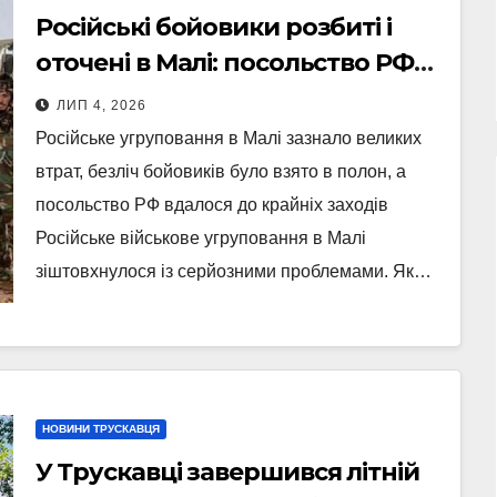
Російські бойовики розбиті і
оточені в Малі: посольство РФ
йде на крайні заходи
ЛИП 4, 2026
Російське угруповання в Малі зазнало великих
втрат, безліч бойовиків було взято в полон, а
посольство РФ вдалося до крайніх заходів
Російське військове угруповання в Малі
зіштовхнулося із серйозними проблемами. Як…
НОВИНИ ТРУСКАВЦЯ
У Трускавці завершився літній