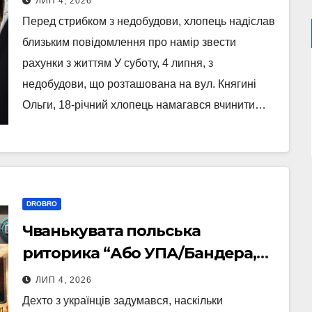
ЛИП 4, 2026
Перед стрибком з недобудови, хлопець надіслав
близьким повідомлення про намір звести
рахунки з життям У суботу, 4 липня, з
недобудови, що розташована на вул. Княгині
Ольги, 18-річний хлопець намагався вчинити…
DROBRO
Чванькувата польська
риторика “Або УПА/Бандера,
або ЄС” має принаймні один
ЛИП 4, 2026
позитивний наслідок
Дехто з українців задумався, наскільки