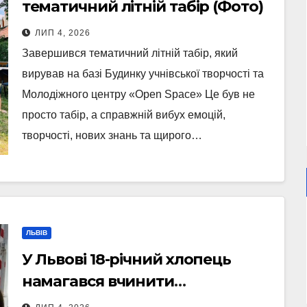
тематичний літній табір (Фото)
ЛИП 4, 2026
Завершився тематичний літній табір, який
вирував на базі Будинку учнівської творчості та
Молодіжного центру «Open Space» Це був не
просто табір, а справжній вибух емоцій,
творчості, нових знань та щирого…
ЛЬВІВ
У Львові 18-річний хлопець
намагався вчинити
самогубство