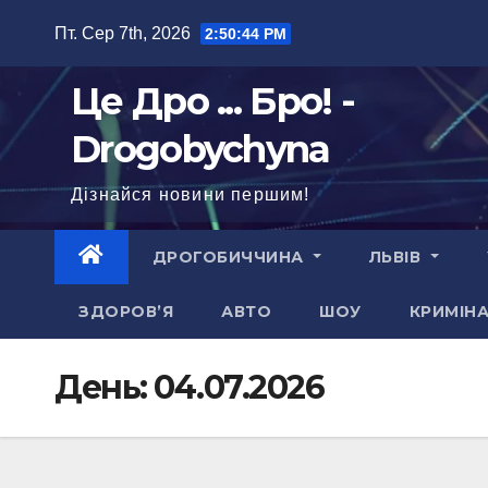
Перейти
Пт. Сер 7th, 2026
2:50:45 PM
до
вмісту
Це Дро ... Бро! -
Drogobychyna
Дізнайся новини першим!
ДРОГОБИЧЧИНА
ЛЬВІВ
ЗДОРОВ’Я
АВТО
ШОУ
КРИМІН
День:
04.07.2026