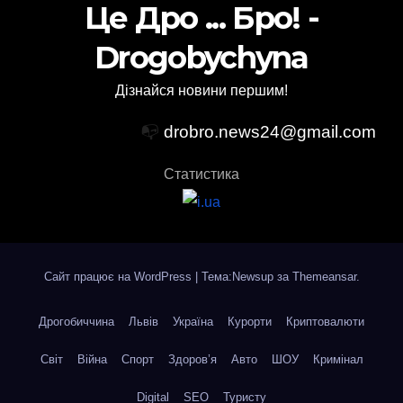
Це Дро ... Бро! -
Drogobychyna
Дізнайся новини першим!
📭
drobro.news24@gmail.com
Статистика
Сайт працює на WordPress
|
Тема:Newsup за
Themeansar
.
Дрогобиччина
Львів
Україна
Курорти
Криптовалюти
Світ
Війна
Спорт
Здоров’я
Авто
ШОУ
Кримінал
Digital
SEO
Туристу