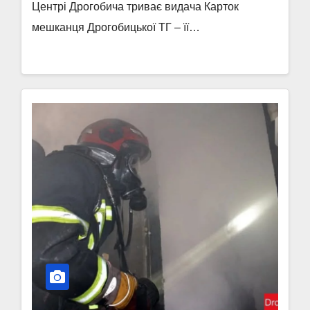
Центрі Дрогобича триває видача Карток
мешканця Дрогобицької ТГ – її…