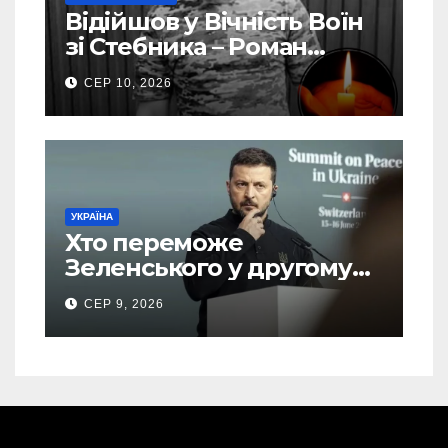
Відійшов у Вічність Воїн
зі Стебника – Роман
Кучера
СЕР 10, 2026
УКРАЇНА
Хто переможе
Зеленського у другому
турі виборів президента
СЕР 9, 2026
України – новий рейтинг
SOCIS