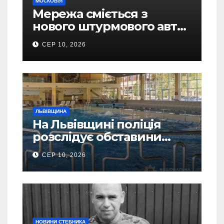
МОСКОВІЯ
Мережа сміється з
нового штурмового авто
Росії для фронту: перше
СЕР 10, 2026
відео
ЛЬВІВЩИНА
На Львівщині поліція
розслідує обставини
утоплення дитини в
СЕР 10, 2026
басейні
НОВИНИ СТЕБНИКА