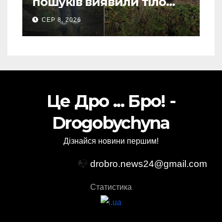
пошуків виявили тіло
зниклого чоловіка (Фото)
СЕР 8, 2026
Це Дро ... Бро! -
Drogobychyna
Дізнайся новини першим!
📭
drobro.news24@gmail.com
Статистика