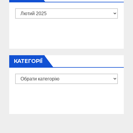
Архіви
КАТЕГОРІЇ
Категорії