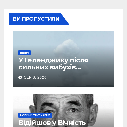
ВИ ПРОПУСТИЛИ
ВІЙНА
У Геленджику після
сильних вибухів
почалася масова
СЕР 8, 2026
евакуація
НОВИНИ ТРУСКАВЦЯ
Відійшов у Вічність