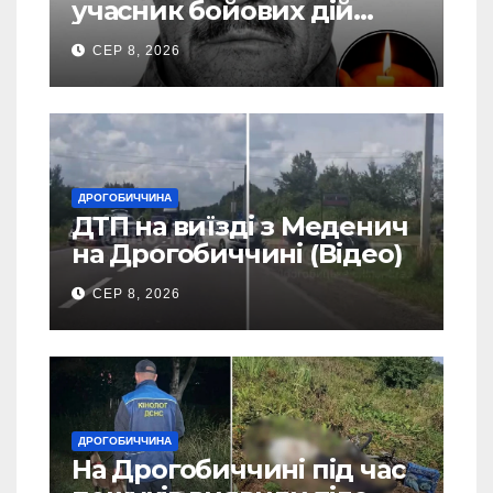
учасник бойових дій
Василь Іваникович зі
СЕР 8, 2026
Станилі
ДРОГОБИЧЧИНА
ДТП на виїзді з Меденич
на Дрогобиччині (Відео)
СЕР 8, 2026
ДРОГОБИЧЧИНА
На Дрогобиччині під час