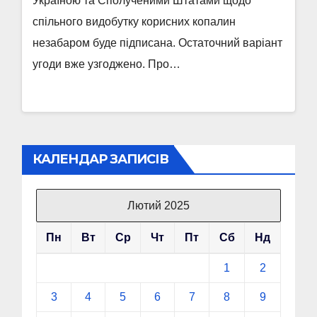
Україною та Сполученими Штатами щодо
спільного видобутку корисних копалин
незабаром буде підписана. Остаточний варіант
угоди вже узгоджено. Про…
КАЛЕНДАР ЗАПИСІВ
Лютий 2025
Пн
Вт
Ср
Чт
Пт
Сб
Нд
1
2
3
4
5
6
7
8
9